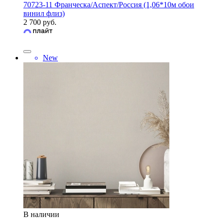
70723-11 Франческа/Аспект/Россия (1,06*10м обои
винил флиз)
2 700 руб.
New
В наличии