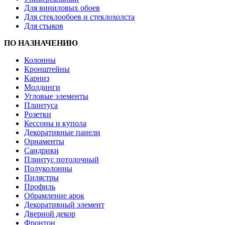
Для виниловых обоев
Для стеклообоев и стеклохолста
Для стыков
ПО НАЗНАЧЕНИЮ
Колонны
Кронштейны
Карниз
Молдинги
Угловые элементы
Плинтуса
Розетки
Кессоны и купола
Декоративные панели
Орнаменты
Сандрики
Плинтус потолочный
Полуколонны
Пилястры
Профиль
Обрамление арок
Декоративный элемент
Дверной декор
Фронтон