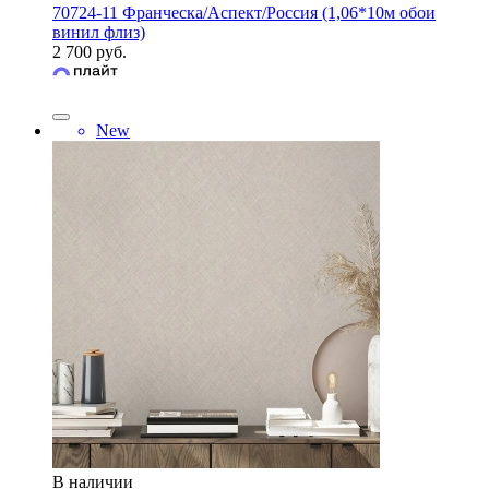
70724-11 Франческа/Аспект/Россия (1,06*10м обои
винил флиз)
2 700 руб.
New
В наличии