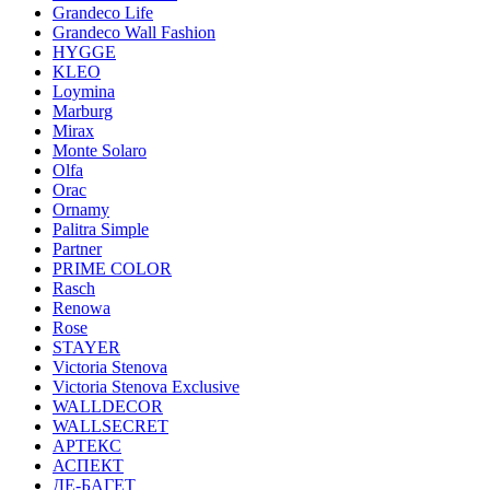
Grandeco Life
Grandeco Wall Fashion
HYGGE
KLEO
Loymina
Marburg
Mirax
Monte Solaro
Olfa
Orac
Ornamy
Palitra Simple
Partner
PRIME COLOR
Rasch
Renowa
Rose
STAYER
Victoria Stenova
Victoria Stenova Exclusive
WALLDECOR
WALLSECRET
АРТЕКС
АСПЕКТ
ДЕ-БАГЕТ