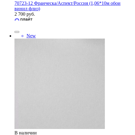
70723-12 Франческа/Аспект/Россия (1,06*10м обои
винил флиз)
2 700 руб.
New
В наличии