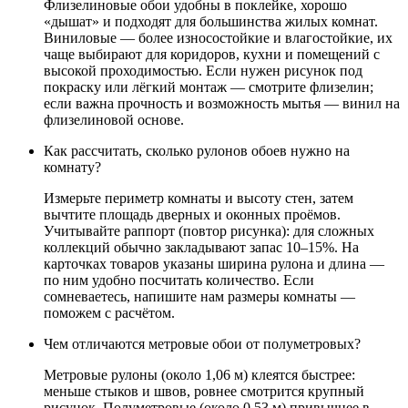
Флизелиновые обои удобны в поклейке, хорошо
«дышат» и подходят для большинства жилых комнат.
Виниловые — более износостойкие и влагостойкие, их
чаще выбирают для коридоров, кухни и помещений с
высокой проходимостью. Если нужен рисунок под
покраску или лёгкий монтаж — смотрите флизелин;
если важна прочность и возможность мытья — винил на
флизелиновой основе.
Как рассчитать, сколько рулонов обоев нужно на
комнату?
Измерьте периметр комнаты и высоту стен, затем
вычтите площадь дверных и оконных проёмов.
Учитывайте раппорт (повтор рисунка): для сложных
коллекций обычно закладывают запас 10–15%. На
карточках товаров указаны ширина рулона и длина —
по ним удобно посчитать количество. Если
сомневаетесь, напишите нам размеры комнаты —
поможем с расчётом.
Чем отличаются метровые обои от полуметровых?
Метровые рулоны (около 1,06 м) клеятся быстрее:
меньше стыков и швов, ровнее смотрится крупный
рисунок. Полуметровые (около 0,53 м) привычнее в