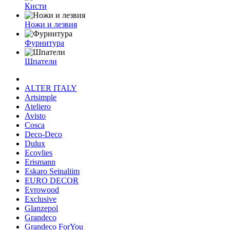
Кисти
Ножи и лезвия
Фурнитура
Шпатели
ALTER ITALY
Artsimple
Ateliero
Avisto
Cosca
Deco-Deco
Dulux
Ecovlies
Erismann
Eskaro Seinaliim
EURO DECOR
Evrowood
Exclusive
Glanzepol
Grandeco
Grandeco ForYou