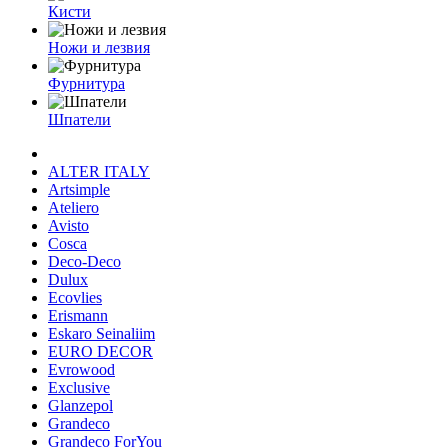
Кисти
Ножи и лезвия
Фурнитура
Шпатели
ALTER ITALY
Artsimple
Ateliero
Avisto
Cosca
Deco-Deco
Dulux
Ecovlies
Erismann
Eskaro Seinaliim
EURO DECOR
Evrowood
Exclusive
Glanzepol
Grandeco
Grandeco ForYou