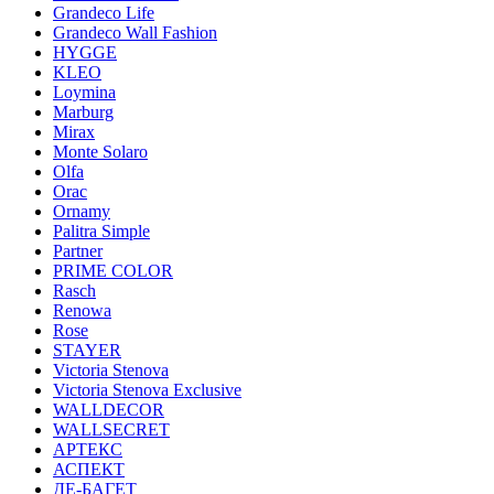
Grandeco Life
Grandeco Wall Fashion
HYGGE
KLEO
Loymina
Marburg
Mirax
Monte Solaro
Olfa
Orac
Ornamy
Palitra Simple
Partner
PRIME COLOR
Rasch
Renowa
Rose
STAYER
Victoria Stenova
Victoria Stenova Exclusive
WALLDECOR
WALLSECRET
АРТЕКС
АСПЕКТ
ДЕ-БАГЕТ