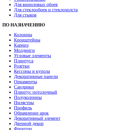
Для виниловых обоев
Для стеклообоев и стеклохолста
Для стыков
ПО НАЗНАЧЕНИЮ
Колонны
Кронштейны
Карниз
Молдинги
Угловые элементы
Плинтуса
Розетки
Кессоны и купола
Декоративные панели
Орнаменты
Сандрики
Плинтус потолочный
Полуколонны
Пилястры
Профиль
Обрамление арок
Декоративный элемент
Дверной декор
Фронтон