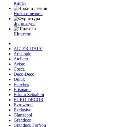
Кисти
Ножи и лезвия
Фурнитура
Шпатели
ALTER ITALY
Artsimple
Ateliero
Avisto
Cosca
Deco-Deco
Dulux
Ecovlies
Erismann
Eskaro Seinaliim
EURO DECOR
Evrowood
Exclusive
Glanzepol
Grandeco
Grandeco ForYou