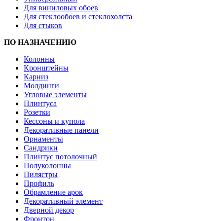
Для виниловых обоев
Для стеклообоев и стеклохолста
Для стыков
ПО НАЗНАЧЕНИЮ
Колонны
Кронштейны
Карниз
Молдинги
Угловые элементы
Плинтуса
Розетки
Кессоны и купола
Декоративные панели
Орнаменты
Сандрики
Плинтус потолочный
Полуколонны
Пилястры
Профиль
Обрамление арок
Декоративный элемент
Дверной декор
Фронтон