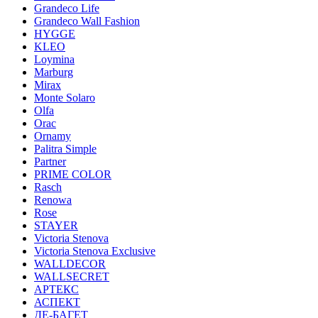
Grandeco Life
Grandeco Wall Fashion
HYGGE
KLEO
Loymina
Marburg
Mirax
Monte Solaro
Olfa
Orac
Ornamy
Palitra Simple
Partner
PRIME COLOR
Rasch
Renowa
Rose
STAYER
Victoria Stenova
Victoria Stenova Exclusive
WALLDECOR
WALLSECRET
АРТЕКС
АСПЕКТ
ДЕ-БАГЕТ