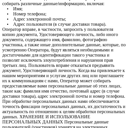
собирать различные данные/информацию, включая:
• Имя;
• Номер телефона;
• Адрес электронной почты;
• Адрес пользователя (в случае доставки товара).
Оператор вправе, в частности, запросить у пользователя копию документа, Удостоверяющего личность, либо иного документа, содержащего имя, фамилию, фотографию участника, а также иные дополнительные данные, которые, по усмотрению Оператора, будут являться необходимыми и достаточными для идентификации такого участника и позволят исключить злоупотребления и нарушения прав третьих лиц. Пользователь вправе отказаться предъявить документ, Удостоверяющий личность. Когда вы привлекаете к нашим мероприятиям и услугам других лиц или приглашаете их к коммуникациям с нами, Оператор может собирать предоставляемые вами персональные данные об этих лицах, такие как: фамилия имя отчество, почтовый адрес (в случае доставки товара), адрес электронной почты и номер телефона. При обработке персональных данных нами обеспечивается точность фиксации персональных данных, их достаточность и актуальность по отношению к целям обработки персональных данных. ХРАНЕНИЕ И ИСПОЛЬЗОВАНИЕ ПЕРСОНАЛЬНЫХ ДАННЫХ Персональные данные пользователей (участников) хранятся на электронных носителях и обрабатываются с использованием автоматизированных систем, за исключением случаев, когда неавтоматизированная обработка персональных данных необходима в связи с исполнением требований законодательства. Собираемые Оператором персональные данные позволяют направлять Вам уведомления (при наличии вашего согласия, путем проставления в соответствующем согласии - галочки) о новых услугах, специальных предложениях и различных событиях. Они также помогают нам улучшать наши услуги, контент и коммуникации. Если Вы не желаете быть включенным в наш список рассылки, Вы также можете в любое время отказаться от рассылки путём информирования нас по указанным контактам для обратной связи. Мы также можем использовать персональную информацию для внутренних целей, таких как: анализ данных и различных исследований в целях улучшения услуг Оператора, а также взаимодействие с пользователем (участником). Оператор может также собирать информацию о том, чем интересуется пользователь на нашем веб-сайте. Такие персональные данные/информация собирается и используется для того, чтобы помочь нам предоставлять более полезную информацию участникам для понимания того, какие элементы нашего сайта и услуг наиболее интересны. ПЕРЕДАЧА ПЕРСОНАЛЬНЫХ ДАННЫХ Персональные данные участников не передаются каким-либо третьим лицам, за исключением случаев, прямо предусмотренных настоящим Положением и в обязательном Федеральным законом "О персональных данных" от 27.07.2006 г. № 152-ФЗ (в случаях, которые обязательны для Операторов). Обработка персональных данных участника осуществляется без ограничения срока, любым законным способом, в том числе в информационных системах персональных данных с использованием средств автоматизации или без использования таких средств. Персональные данные участника могут быть переданы по запросам уполномоченных органов государственной власти РФ только по основаниям и в порядке установленным законодательством РФ. Оператор осуществляет блокирование персональных данных, относящихся к соответствующему пользователю, с момента обращения или запроса участника, или его законного представителя либо уполномоченного органа по защите прав субъектов персональных данных на период проверки, в случае выявления недостоверных персональных данных или неправомерных действий. Раскрытие информации третьим лицам Для использования Ваших персональных данных для любой иной цели мы запросим Ваше согласие на обработку Ваших персональных данных. Оператору может быть необходимо в соответствии с законом, судебным порядком, в судебном разбирательстве и/или на основании публичных запросов или запросов от государственных органов на территории или вне территории страны Вашего пребывания - раскрыть Ваши персональные данные. Мы также можем раскрывать персональные данные/информацию о Вас, если мы определим, что такое раскрытие необходимо или уместно в целях национальной безопасности, поддержания правопорядка или иных общественно важных случаях. УНИЧТОЖЕНИЕ ПЕРСОНАЛЬНЫХ ДАННЫХ Персональные данные пользователя уничтожаются при отзыве субъектом персональных данных согласия на обработку персональных данных, истечении срока их хранения или при достижении цели их обработки. При уничтожении персональных данных, Оператор руководствуется приказом Роскомнадзора от 28.10.2022 г. № 179 «Об утверждении Требования к подтверждению уничтожения персональных данных») (зарегистрировано в Минюсте России 28.11.2022 г. №71167). В случае если обработка персональных данных осуществляется Оператором без использования средств автоматизации, документом, подтверждающим уничтожение персональных данных субъектов персональных данных, является акт об уничтожении персональных данных. В случае если обработка персональных данных осуществляется Оператором с использованием средств автоматизации, документами, подтверждающими уничтожение персональных данных субъектов персональных данных, являются акт об уничтожении персональных данных. В случае если обработка персональных данных осуществляется Оператором одновременно с использованием средств автоматизации и без использования средств автоматизации, документами, подтверждающими уничтожение персональных данных субъектов персональных данных, являются акт об уничтожении персональных данных. Акт об уничтожении персональных данных подлежит хранению в течение 3 лет с момента уничтожения персональных данных. ЗАЩИТА ПЕРСОНАЛЬНЫХ ДАННЫХ Оператор предпринимает меры предосторожности - включая правовые, организационные, административные, технические и физические - для обеспечения защиты Ваших персональных данных в соответствии со ст. 19 Федерального закона от 27.07.2006 г. № 152-ФЗ (О персональных данных) в целях обеспечения защиты персональных данных Пользователя от неправомерного или случайного доступа к ним, уничтожения, изменения, блокирования, копирования, распространения, а также от иных неправомерных действий третьих лиц. Целостность и сохранение персональной информации Взаимодействуя с Оператором, Вы можете легко поддерживать свои персональные данные и информацию в актуальном состоянии. Мы будем хранить Ваши персональные данные и информацию в течение 1 месяца, необходимого для выполнения целей, описываемых в настоящей политике конфиденциальности, за исключением случаев, когда более длительный период хранения данных и информации необходим в соответствии с законодательством либо разрешён им. Соблюдение Вашей конфиденциальности на уровне Оператора Для того чтобы убедиться, что Ваши персональные данные находятся в безопасности, мы доводим нормы соблюдения конфиденциальности и безопасности до работников Оператора и строго следим за исполнением мер соблюдения конфиденциальности внутри деятельности Оператора. В случае установления факта неправомерной или случайной передачи (предоставления, распространения, доступа) персональных данных, повлекшей нарушение прав субъектов персональных данных, Оператор обязан с момента выявления такого инцидента Оператором, уполномоченным органом по защите прав субъектов персональных данных или иным заинтересованным лицом уведомить уполномоченный орган по защите прав субъектов персональных данных: 1) в течение двадцати четырех часов о произошедшем инциденте, о предполагаемых причинах, повлекших нарушение прав субъектов персональных данных, и предполагаемом вреде, нанесенном правам субъектов персональных данных, о принятых мерах по устранению последствий соответствующего инцидента, а также предоставить сведения о лице, уполномоченном Оператором на взаимодействие с уполномоченным органом по защите прав субъектов персональных данных, по вопросам, связанным с выявленным инцидентом; 2) в течение семидесяти двух часов о результатах внутреннего расследования выявленного инцидента, а также предоставить сведения о лицах, действия которых стали причиной выявленного инцидента (при наличии). Трансграничная передача персональных данных Оператор до начала осуществления деятельности по трансграничной передаче персональных данных обязан уведомить уполномоченный орган по защите прав Пользователем о своем намерении осуществлять трансграничную передачу персональных данных (такое уведомление направляется отдельно от уведомления о намерении осуществлять обработку персональных данных). Оператор до подачи вышеуказанного уведомления, обязан получить от органов власти иностранного государства, иностранных физических лиц, иностранных юридических лиц, которым планируется трансграничная передача персональных данных, соответствующие сведения. ОБРАЩЕНИЯ ПОЛЬЗОВАТЕЛЕЙ В соответствии со статьей 14 Федерального закона от 27.07.2006 г. №152-ФЗ «О персональных данных» (далее - Закон о персональных данных), участник имеет право: 1) получить подтверждение факта обработки персональных данных Оператором; 2) получить информацию о правовых основаниях и целях обработки персональных данных; 3) получить информацию о целях и применяемых Оператором способов обработки персональных данных; 4) получить информацию о наименовании и месте нахождения Оператора, сведения о лицах (за исключением работников Оператора), которые имеют доступ к персональным данным или которым могут быть раскрыты персональные данные на основании договора с Оператором или на основании федерального закона; 5) получить сведения об обрабатываемых персональных данных, относящихся к соответствующему субъекту персональных данных, источнике их получения, если иной порядок представления таких данных не предусмотрен федеральным законом; 6) получить информацию о сроках обработки персональных данных, в том числе сроках их хранения; 7) ознакомиться с порядком осуществления участником прав, предусмотренных Законом о персональных данных; 8) информацию об осуществленной или о предполагаемой трансграничной передаче данных; 9) наименование или фамилию, имя, отчество и адрес лица, осуществляющего обработку персональных данных по поручению Оператора, если обработка поручена или будет поручена такому лицу; l0) информацию о способах исполнения Оператором обязанностей, устан