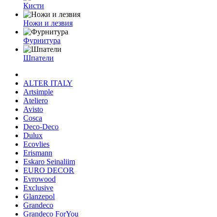
Кисти
Ножи и лезвия
Фурнитура
Шпатели
ALTER ITALY
Artsimple
Ateliero
Avisto
Cosca
Deco-Deco
Dulux
Ecovlies
Erismann
Eskaro Seinaliim
EURO DECOR
Evrowood
Exclusive
Glanzepol
Grandeco
Grandeco ForYou