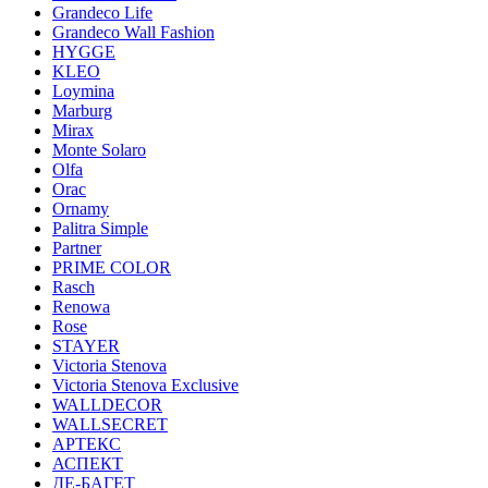
Grandeco Life
Grandeco Wall Fashion
HYGGE
KLEO
Loymina
Marburg
Mirax
Monte Solaro
Olfa
Orac
Ornamy
Palitra Simple
Partner
PRIME COLOR
Rasch
Renowa
Rose
STAYER
Victoria Stenova
Victoria Stenova Exclusive
WALLDECOR
WALLSECRET
АРТЕКС
АСПЕКТ
ДЕ-БАГЕТ