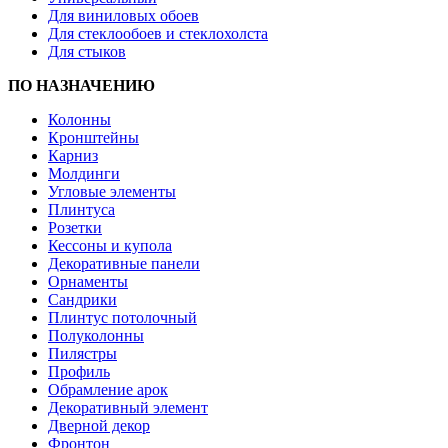
Для виниловых обоев
Для стеклообоев и стеклохолста
Для стыков
ПО НАЗНАЧЕНИЮ
Колонны
Кронштейны
Карниз
Молдинги
Угловые элементы
Плинтуса
Розетки
Кессоны и купола
Декоративные панели
Орнаменты
Сандрики
Плинтус потолочный
Полуколонны
Пилястры
Профиль
Обрамление арок
Декоративный элемент
Дверной декор
Фронтон