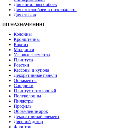
Для виниловых обоев
Для стеклообоев и стеклохолста
Для стыков
ПО НАЗНАЧЕНИЮ
Колонны
Кронштейны
Карниз
Молдинги
Угловые элементы
Плинтуса
Розетки
Кессоны и купола
Декоративные панели
Орнаменты
Сандрики
Плинтус потолочный
Полуколонны
Пилястры
Профиль
Обрамление арок
Декоративный элемент
Дверной декор
Фронтон