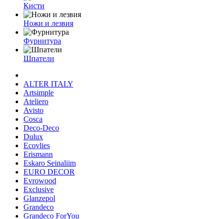
Кисти
Ножи и лезвия
Фурнитура
Шпатели
ALTER ITALY
Artsimple
Ateliero
Avisto
Cosca
Deco-Deco
Dulux
Ecovlies
Erismann
Eskaro Seinaliim
EURO DECOR
Evrowood
Exclusive
Glanzepol
Grandeco
Grandeco ForYou