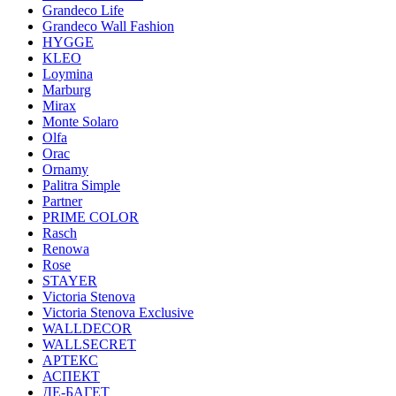
Grandeco Life
Grandeco Wall Fashion
HYGGE
KLEO
Loymina
Marburg
Mirax
Monte Solaro
Olfa
Orac
Ornamy
Palitra Simple
Partner
PRIME COLOR
Rasch
Renowa
Rose
STAYER
Victoria Stenova
Victoria Stenova Exclusive
WALLDECOR
WALLSECRET
АРТЕКС
АСПЕКТ
ДЕ-БАГЕТ