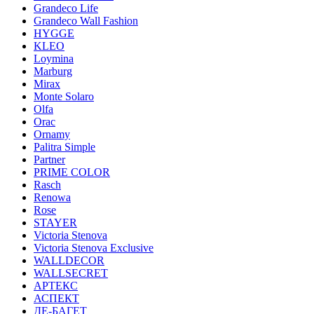
Grandeco Life
Grandeco Wall Fashion
HYGGE
KLEO
Loymina
Marburg
Mirax
Monte Solaro
Olfa
Orac
Ornamy
Palitra Simple
Partner
PRIME COLOR
Rasch
Renowa
Rose
STAYER
Victoria Stenova
Victoria Stenova Exclusive
WALLDECOR
WALLSECRET
АРТЕКС
АСПЕКТ
ДЕ-БАГЕТ