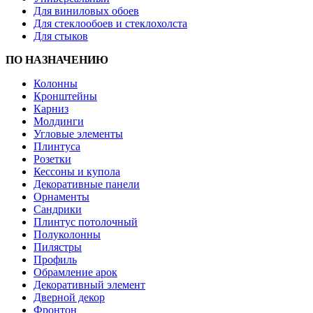
Для виниловых обоев
Для стеклообоев и стеклохолста
Для стыков
ПО НАЗНАЧЕНИЮ
Колонны
Кронштейны
Карниз
Молдинги
Угловые элементы
Плинтуса
Розетки
Кессоны и купола
Декоративные панели
Орнаменты
Сандрики
Плинтус потолочный
Полуколонны
Пилястры
Профиль
Обрамление арок
Декоративный элемент
Дверной декор
Фронтон