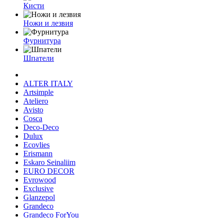
Кисти
Ножи и лезвия
Фурнитура
Шпатели
ALTER ITALY
Artsimple
Ateliero
Avisto
Cosca
Deco-Deco
Dulux
Ecovlies
Erismann
Eskaro Seinaliim
EURO DECOR
Evrowood
Exclusive
Glanzepol
Grandeco
Grandeco ForYou