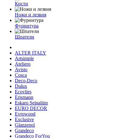
Кисти
Ножи и лезвия
Фурнитура
Шпатели
ALTER ITALY
Artsimple
Ateliero
Avisto
Cosca
Deco-Deco
Dulux
Ecovlies
Erismann
Eskaro Seinaliim
EURO DECOR
Evrowood
Exclusive
Glanzepol
Grandeco
Grandeco ForYou