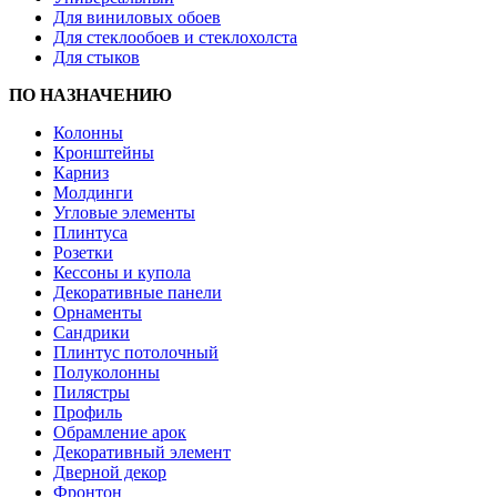
Для виниловых обоев
Для стеклообоев и стеклохолста
Для стыков
ПО НАЗНАЧЕНИЮ
Колонны
Кронштейны
Карниз
Молдинги
Угловые элементы
Плинтуса
Розетки
Кессоны и купола
Декоративные панели
Орнаменты
Сандрики
Плинтус потолочный
Полуколонны
Пилястры
Профиль
Обрамление арок
Декоративный элемент
Дверной декор
Фронтон