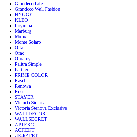
Grandeco Life
Grandeco Wall Fashion
HYGGE
KLEO
Loymina
Marburg
Mirax
Monte Solaro
Olfa
Orac
Ornamy
Palitra Simple
Partner
PRIME COLOR
Rasch
Renowa
Rose
STAYER
Victoria Stenova
Victoria Stenova Exclusive
WALLDECOR
WALLSECRET
АРТЕКС
АСПЕКТ
ДЕ-БАГЕТ