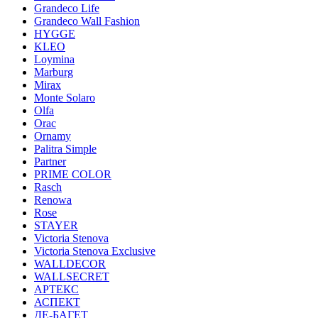
Grandeco Life
Grandeco Wall Fashion
HYGGE
KLEO
Loymina
Marburg
Mirax
Monte Solaro
Olfa
Orac
Ornamy
Palitra Simple
Partner
PRIME COLOR
Rasch
Renowa
Rose
STAYER
Victoria Stenova
Victoria Stenova Exclusive
WALLDECOR
WALLSECRET
АРТЕКС
АСПЕКТ
ДЕ-БАГЕТ