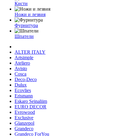
Кисти
Ножи и лезвия
Фурнитура
Шпатели
ALTER ITALY
Artsimple
Ateliero
Avisto
Cosca
Deco-Deco
Dulux
Ecovlies
Erismann
Eskaro Seinaliim
EURO DECOR
Evrowood
Exclusive
Glanzepol
Grandeco
Grandeco ForYou