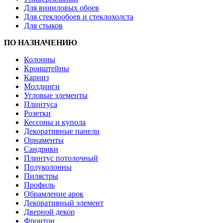
Для виниловых обоев
Для стеклообоев и стеклохолста
Для стыков
ПО НАЗНАЧЕНИЮ
Колонны
Кронштейны
Карниз
Молдинги
Угловые элементы
Плинтуса
Розетки
Кессоны и купола
Декоративные панели
Орнаменты
Сандрики
Плинтус потолочный
Полуколонны
Пилястры
Профиль
Обрамление арок
Декоративный элемент
Дверной декор
Фронтон