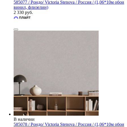
585077 / Рондо/ Victoria Stenova / Россия / (1,06*10м обои
винил, флизелин)
2 330 руб.
В наличии
585078 / Рондо/ Victoria Stenova / Россия / (1,06*10м обои