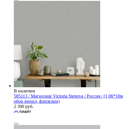
В наличии
585113 / Магнолия/ Victoria Stenova / Россия / (1,06*10м
обои винил, флизелин)
2 390 руб.