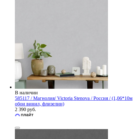
В наличии
585117 / Магнолия/ Victoria Stenova / Россия / (1,06*10м
обои винил, флизелин)
2 390 руб.