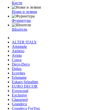
Кисти
Ножи и лезвия
Фурнитура
Шпатели
ALTER ITALY
Artsimple
Ateliero
Avisto
Cosca
Deco-Deco
Dulux
Ecovlies
Erismann
Eskaro Seinaliim
EURO DECOR
Evrowood
Exclusive
Glanzepol
Grandeco
Grandeco ForYou