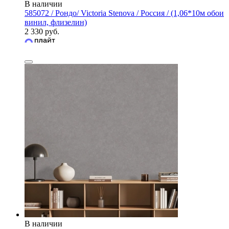
В наличии
585072 / Рондо/ Victoria Stenova / Россия / (1,06*10м обои
винил, флизелин)
2 330 руб.
В наличии