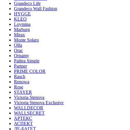
Grandeco Life
Grandeco Wall Fashion
HYGGE
KLEO
Loymina
Marburg
Mirax
Monte Solaro
Olfa
Orac
Ornamy
Palitra Simple
Partner
PRIME COLOR
Rasch
Renowa
Rose
STAYER
Victoria Stenova
Victoria Stenova Exclusive
WALLDECOR
WALLSECRET
АРТЕКС
АСПЕКТ
ДЕ-БАГЕТ