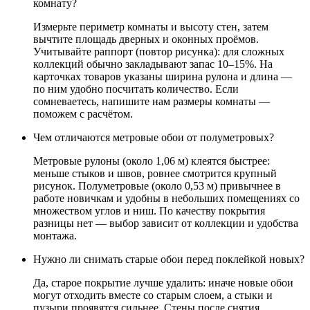
комнату?
Измерьте периметр комнаты и высоту стен, затем
вычтите площадь дверных и оконных проёмов.
Учитывайте раппорт (повтор рисунка): для сложных
коллекций обычно закладывают запас 10–15%. На
карточках товаров указаны ширина рулона и длина —
по ним удобно посчитать количество. Если
сомневаетесь, напишите нам размеры комнаты —
поможем с расчётом.
Чем отличаются метровые обои от полуметровых?
Метровые рулоны (около 1,06 м) клеятся быстрее:
меньше стыков и швов, ровнее смотрится крупный
рисунок. Полуметровые (около 0,53 м) привычнее в
работе новичкам и удобны в небольших помещениях со
множеством углов и ниш. По качеству покрытия
разницы нет — выбор зависит от коллекции и удобства
монтажа.
Нужно ли снимать старые обои перед поклейкой новых?
Да, старое покрытие лучше удалить: иначе новые обои
могут отходить вместе со старым слоем, а стыки и
пузыри проявятся сильнее. Стены после снятия