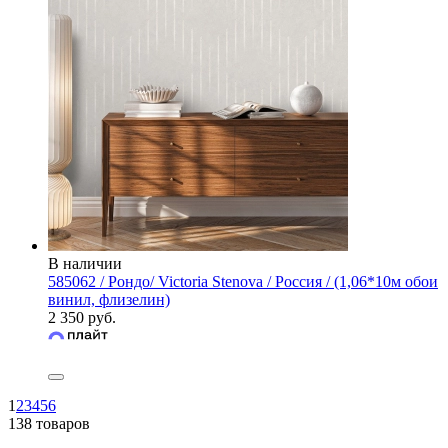
В наличии
585062 / Рондо/ Victoria Stenova / Россия / (1,06*10м обои
винил, флизелин)
2 350 руб.
1
2
3
4
5
6
138 товаров