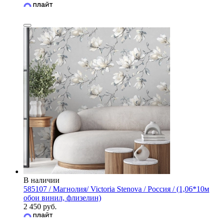
В наличии
585107 / Магнолия/ Victoria Stenova / Россия / (1,06*10м
обои винил, флизелин)
2 450 руб.