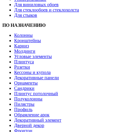
Для виниловых обоев
Для стеклообоев и стеклохолста
Для стыков
ПО НАЗНАЧЕНИЮ
Колонны
Кронштейны
Карниз
Молдинги
Угловые элементы
Плинтуса
Розетки
Кессоны и купола
Декоративные панели
Орнаменты
Сандрики
Плинтус потолочный
Полуколонны
Пилястры
Профиль
Обрамление арок
Декоративный элемент
Дверной декор
Фронтон