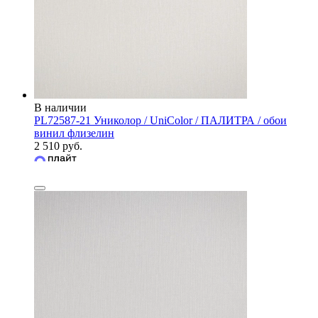
В наличии
PL72587-21 Униколор / UniColor / ПАЛИТРА / обои
винил флизелин
2 510 руб.