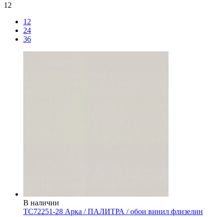
12
12
24
36
В наличии
TC72251-28 Арка / ПАЛИТРА / обои винил флизелин