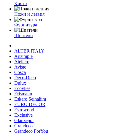
Кисти
Ножи и лезвия
Фурнитура
Шпатели
ALTER ITALY
Artsimple
Ateliero
Avisto
Cosca
Deco-Deco
Dulux
Ecovlies
Erismann
Eskaro Seinaliim
EURO DECOR
Evrowood
Exclusive
Glanzepol
Grandeco
Grandeco ForYou