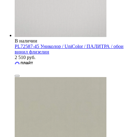
В наличии
PL72587-45 Униколор / UniColor / ПАЛИТРА / обои
винил флизелин
2 510 руб.