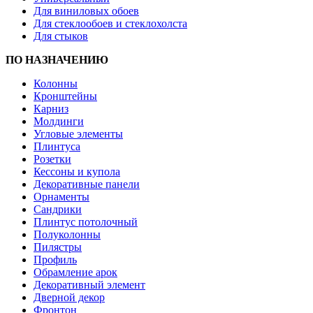
Для виниловых обоев
Для стеклообоев и стеклохолста
Для стыков
ПО НАЗНАЧЕНИЮ
Колонны
Кронштейны
Карниз
Молдинги
Угловые элементы
Плинтуса
Розетки
Кессоны и купола
Декоративные панели
Орнаменты
Сандрики
Плинтус потолочный
Полуколонны
Пилястры
Профиль
Обрамление арок
Декоративный элемент
Дверной декор
Фронтон