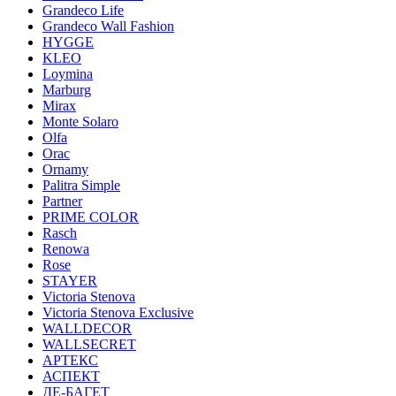
Grandeco Life
Grandeco Wall Fashion
HYGGE
KLEO
Loymina
Marburg
Mirax
Monte Solaro
Olfa
Orac
Ornamy
Palitra Simple
Partner
PRIME COLOR
Rasch
Renowa
Rose
STAYER
Victoria Stenova
Victoria Stenova Exclusive
WALLDECOR
WALLSECRET
АРТЕКС
АСПЕКТ
ДЕ-БАГЕТ