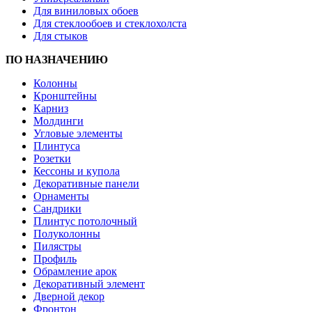
Для виниловых обоев
Для стеклообоев и стеклохолста
Для стыков
ПО НАЗНАЧЕНИЮ
Колонны
Кронштейны
Карниз
Молдинги
Угловые элементы
Плинтуса
Розетки
Кессоны и купола
Декоративные панели
Орнаменты
Сандрики
Плинтус потолочный
Полуколонны
Пилястры
Профиль
Обрамление арок
Декоративный элемент
Дверной декор
Фронтон