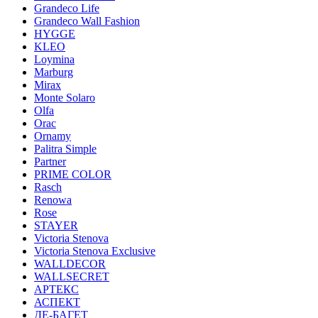
Grandeco Life
Grandeco Wall Fashion
HYGGE
KLEO
Loymina
Marburg
Mirax
Monte Solaro
Olfa
Orac
Ornamy
Palitra Simple
Partner
PRIME COLOR
Rasch
Renowa
Rose
STAYER
Victoria Stenova
Victoria Stenova Exclusive
WALLDECOR
WALLSECRET
АРТЕКС
АСПЕКТ
ДЕ-БАГЕТ