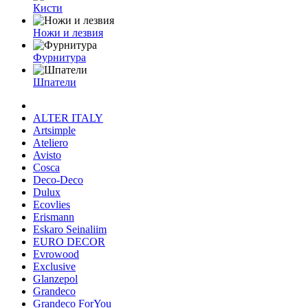
Кисти
Ножи и лезвия
Фурнитура
Шпатели
ALTER ITALY
Artsimple
Ateliero
Avisto
Cosca
Deco-Deco
Dulux
Ecovlies
Erismann
Eskaro Seinaliim
EURO DECOR
Evrowood
Exclusive
Glanzepol
Grandeco
Grandeco ForYou