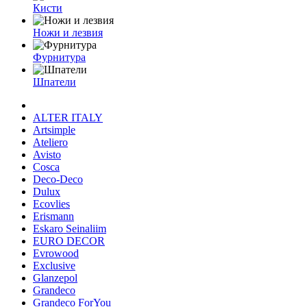
Кисти
Ножи и лезвия
Фурнитура
Шпатели
ALTER ITALY
Artsimple
Ateliero
Avisto
Cosca
Deco-Deco
Dulux
Ecovlies
Erismann
Eskaro Seinaliim
EURO DECOR
Evrowood
Exclusive
Glanzepol
Grandeco
Grandeco ForYou