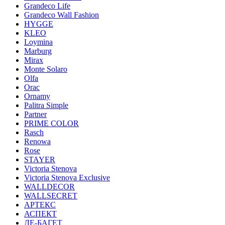
Grandeco Life
Grandeco Wall Fashion
HYGGE
KLEO
Loymina
Marburg
Mirax
Monte Solaro
Olfa
Orac
Ornamy
Palitra Simple
Partner
PRIME COLOR
Rasch
Renowa
Rose
STAYER
Victoria Stenova
Victoria Stenova Exclusive
WALLDECOR
WALLSECRET
АРТЕКС
АСПЕКТ
ДЕ-БАГЕТ