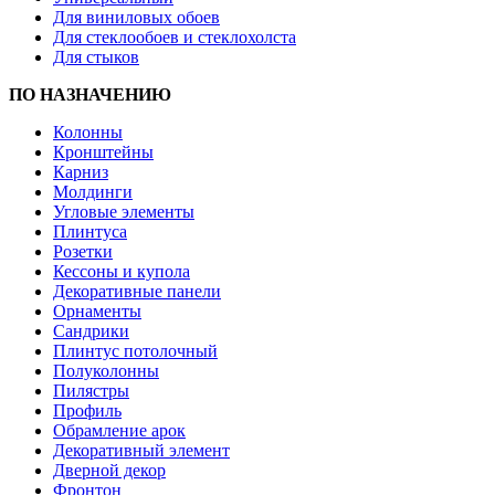
Для виниловых обоев
Для стеклообоев и стеклохолста
Для стыков
ПО НАЗНАЧЕНИЮ
Колонны
Кронштейны
Карниз
Молдинги
Угловые элементы
Плинтуса
Розетки
Кессоны и купола
Декоративные панели
Орнаменты
Сандрики
Плинтус потолочный
Полуколонны
Пилястры
Профиль
Обрамление арок
Декоративный элемент
Дверной декор
Фронтон