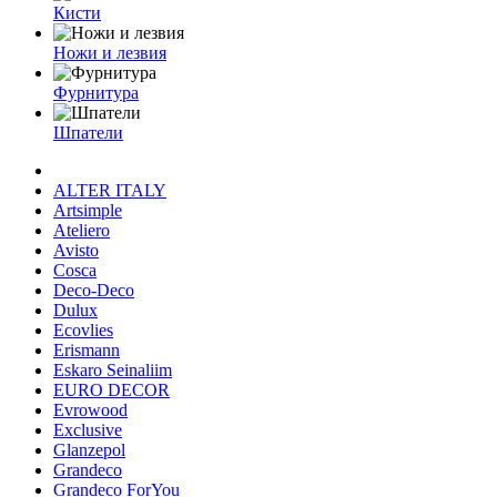
Кисти
Ножи и лезвия
Фурнитура
Шпатели
ALTER ITALY
Artsimple
Ateliero
Avisto
Cosca
Deco-Deco
Dulux
Ecovlies
Erismann
Eskaro Seinaliim
EURO DECOR
Evrowood
Exclusive
Glanzepol
Grandeco
Grandeco ForYou