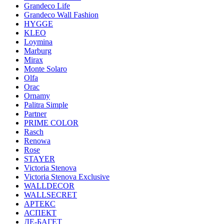
Grandeco Life
Grandeco Wall Fashion
HYGGE
KLEO
Loymina
Marburg
Mirax
Monte Solaro
Olfa
Orac
Ornamy
Palitra Simple
Partner
PRIME COLOR
Rasch
Renowa
Rose
STAYER
Victoria Stenova
Victoria Stenova Exclusive
WALLDECOR
WALLSECRET
АРТЕКС
АСПЕКТ
ДЕ-БАГЕТ