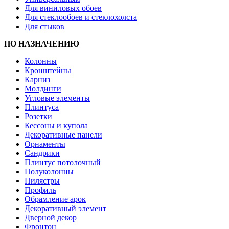
Для виниловых обоев
Для стеклообоев и стеклохолста
Для стыков
ПО НАЗНАЧЕНИЮ
Колонны
Кронштейны
Карниз
Молдинги
Угловые элементы
Плинтуса
Розетки
Кессоны и купола
Декоративные панели
Орнаменты
Сандрики
Плинтус потолочный
Полуколонны
Пилястры
Профиль
Обрамление арок
Декоративный элемент
Дверной декор
Фронтон