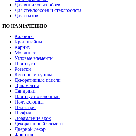
Для виниловых обоев
Для стеклообоев и стеклохолста
Для стыков
ПО НАЗНАЧЕНИЮ
Колонны
Кронштейны
Карниз
Молдинги
Угловые элементы
Плинтуса
Розетки
Кессоны и купола
Декоративные панели
Орнаменты
Сандрики
Плинтус потолочный
Полуколонны
Пилястры
Профиль
Обрамление арок
Декоративный элемент
Дверной декор
Фронтон