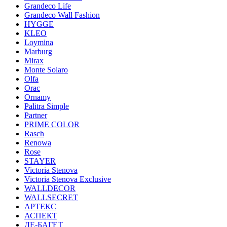
Grandeco Life
Grandeco Wall Fashion
HYGGE
KLEO
Loymina
Marburg
Mirax
Monte Solaro
Olfa
Orac
Ornamy
Palitra Simple
Partner
PRIME COLOR
Rasch
Renowa
Rose
STAYER
Victoria Stenova
Victoria Stenova Exclusive
WALLDECOR
WALLSECRET
АРТЕКС
АСПЕКТ
ДЕ-БАГЕТ