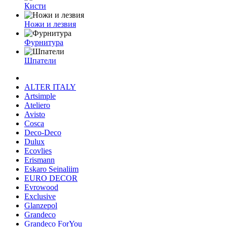
Кисти
Ножи и лезвия
Фурнитура
Шпатели
ALTER ITALY
Artsimple
Ateliero
Avisto
Cosca
Deco-Deco
Dulux
Ecovlies
Erismann
Eskaro Seinaliim
EURO DECOR
Evrowood
Exclusive
Glanzepol
Grandeco
Grandeco ForYou