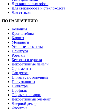
Для виниловых обоев
Для стеклообоев и стеклохолста
Для стыков
ПО НАЗНАЧЕНИЮ
Колонны
Кронштейны
Карниз
Молдинги
Угловые элементы
Плинтуса
Розетки
Кессоны и купола
Декоративные панели
Орнаменты
Сандрики
Плинтус потолочный
Полуколонны
Пилястры
Профиль
Обрамление арок
Декоративный элемент
Дверной декор
Фронтон