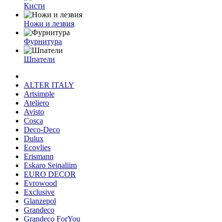
Кисти
Ножи и лезвия
Фурнитура
Шпатели
ALTER ITALY
Artsimple
Ateliero
Avisto
Cosca
Deco-Deco
Dulux
Ecovlies
Erismann
Eskaro Seinaliim
EURO DECOR
Evrowood
Exclusive
Glanzepol
Grandeco
Grandeco ForYou