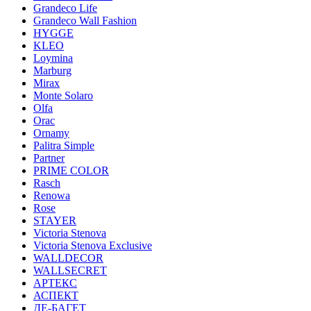
Grandeco Life
Grandeco Wall Fashion
HYGGE
KLEO
Loymina
Marburg
Mirax
Monte Solaro
Olfa
Orac
Ornamy
Palitra Simple
Partner
PRIME COLOR
Rasch
Renowa
Rose
STAYER
Victoria Stenova
Victoria Stenova Exclusive
WALLDECOR
WALLSECRET
АРТЕКС
АСПЕКТ
ДЕ-БАГЕТ