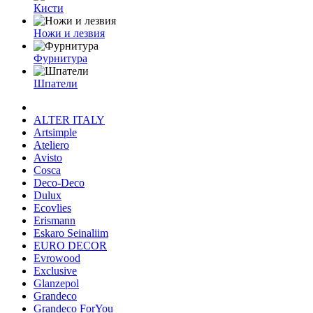
Кисти
Ножи и лезвия
Фурнитура
Шпатели
ALTER ITALY
Artsimple
Ateliero
Avisto
Cosca
Deco-Deco
Dulux
Ecovlies
Erismann
Eskaro Seinaliim
EURO DECOR
Evrowood
Exclusive
Glanzepol
Grandeco
Grandeco ForYou