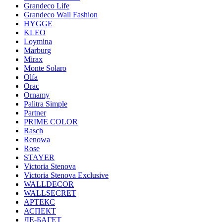
Grandeco Life
Grandeco Wall Fashion
HYGGE
KLEO
Loymina
Marburg
Mirax
Monte Solaro
Olfa
Orac
Ornamy
Palitra Simple
Partner
PRIME COLOR
Rasch
Renowa
Rose
STAYER
Victoria Stenova
Victoria Stenova Exclusive
WALLDECOR
WALLSECRET
АРТЕКС
АСПЕКТ
ДЕ-БАГЕТ