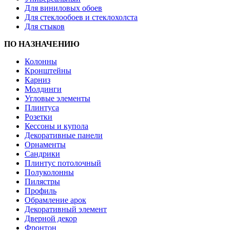
Для виниловых обоев
Для стеклообоев и стеклохолста
Для стыков
ПО НАЗНАЧЕНИЮ
Колонны
Кронштейны
Карниз
Молдинги
Угловые элементы
Плинтуса
Розетки
Кессоны и купола
Декоративные панели
Орнаменты
Сандрики
Плинтус потолочный
Полуколонны
Пилястры
Профиль
Обрамление арок
Декоративный элемент
Дверной декор
Фронтон