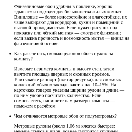
Флизелиновые обои удобны в поклейке, хорошо
«дышат» и подходят для большинства жилых комнат.
Виниловые — более износостойкие и влагостойкие, их
чаще выбирают для коридоров, кухни и помещений с
высокой проходимостью. Если нужен рисунок под
покраску или лёгкий монтаж — смотрите флизелин;
если важна прочность и возможность мытья — винил на
флизелиновой основе.
Как рассчитать, сколько рулонов обоев нужно на
комнату?
Измерьте периметр комнаты и высоту стен, затем
вычтите площадь дверных и оконных проёмов.
Учитывайте раппорт (повтор рисунка): для сложных
коллекций обычно закладывают запас 10–15%. На
карточках товаров указаны ширина рулона и длина —
по ним удобно посчитать количество. Если
сомневаетесь, напишите нам размеры комнаты —
поможем с расчётом.
Чем отличаются метровые обои от полуметровых?
Метровые рулоны (около 1,06 м) клеятся быстрее:
меньше стыков и швов, ровнее смотрится крупный