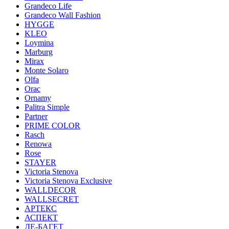
Grandeco Life
Grandeco Wall Fashion
HYGGE
KLEO
Loymina
Marburg
Mirax
Monte Solaro
Olfa
Orac
Ornamy
Palitra Simple
Partner
PRIME COLOR
Rasch
Renowa
Rose
STAYER
Victoria Stenova
Victoria Stenova Exclusive
WALLDECOR
WALLSECRET
АРТЕКС
АСПЕКТ
ДЕ-БАГЕТ