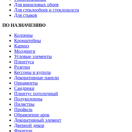
Для виниловых обоев
Для стеклообоев и стеклохолста
Для стыков
ПО НАЗНАЧЕНИЮ
Колонны
Кронштейны
Карниз
Молдинги
Угловые элементы
Плинтуса
Розетки
Кессоны и купола
Декоративные панели
Орнаменты
Сандрики
Плинтус потолочный
Полуколонны
Пилястры
Профиль
Обрамление арок
Декоративный элемент
Дверной декор
Фронтон