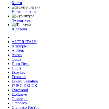
Кисти
Ножи и лезвия
Фурнитура
Шпатели
ALTER ITALY
Artsimple
Ateliero
Avisto
Cosca
Deco-Deco
Dulux
Ecovlies
Erismann
Eskaro Seinaliim
EURO DECOR
Evrowood
Exclusive
Glanzepol
Grandeco
Grandeco ForYou