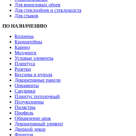
Для виниловых обоев
Для стеклообоев и стеклохолста
Для стыков
ПО НАЗНАЧЕНИЮ
Колонны
Кронштейны
Карниз
Молдинги
Угловые элементы
Плинтуса
Розетки
Кессоны и купола
Декоративные панели
Орнаменты
Сандрики
Плинтус потолочный
Полуколонны
Пилястры
Профиль
Обрамление арок
Декоративный элемент
Дверной декор
Фронтон