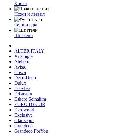
Кисти
Ножи и лезвия
Фурнитура
Шпатели
ALTER ITALY
Artsimple
Ateliero
Avisto
Cosca
Deco-Deco
Dulux
Ecovlies
Erismann
Eskaro Seinaliim
EURO DECOR
Evrowood
Exclusive
Glanzepol
Grandeco
Grandeco ForYou