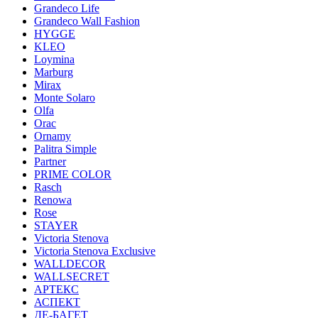
Grandeco Life
Grandeco Wall Fashion
HYGGE
KLEO
Loymina
Marburg
Mirax
Monte Solaro
Olfa
Orac
Ornamy
Palitra Simple
Partner
PRIME COLOR
Rasch
Renowa
Rose
STAYER
Victoria Stenova
Victoria Stenova Exclusive
WALLDECOR
WALLSECRET
АРТЕКС
АСПЕКТ
ДЕ-БАГЕТ