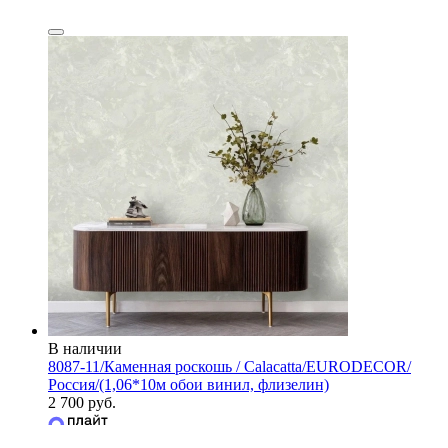
В наличии
8087-11/Каменная роскошь / Calacatta/EURODECOR/
Россия/(1,06*10м обои винил, флизелин)
2 700 руб.