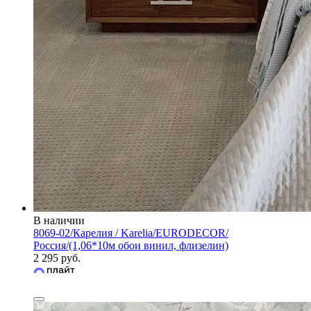
В наличии
8069-02/Карелия / Karelia/EURODECOR/
Россия/(1,06*10м обои винил, флизелин)
2 295 руб.