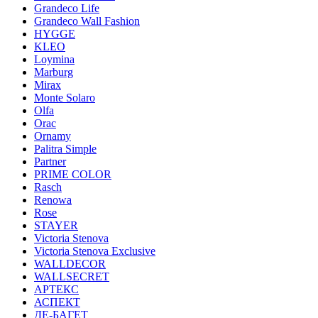
Grandeco Life
Grandeco Wall Fashion
HYGGE
KLEO
Loymina
Marburg
Mirax
Monte Solaro
Olfa
Orac
Ornamy
Palitra Simple
Partner
PRIME COLOR
Rasch
Renowa
Rose
STAYER
Victoria Stenova
Victoria Stenova Exclusive
WALLDECOR
WALLSECRET
АРТЕКС
АСПЕКТ
ДЕ-БАГЕТ