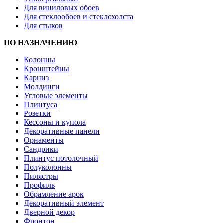
Для виниловых обоев
Для стеклообоев и стеклохолста
Для стыков
ПО НАЗНАЧЕНИЮ
Колонны
Кронштейны
Карниз
Молдинги
Угловые элементы
Плинтуса
Розетки
Кессоны и купола
Декоративные панели
Орнаменты
Сандрики
Плинтус потолочный
Полуколонны
Пилястры
Профиль
Обрамление арок
Декоративный элемент
Дверной декор
Фронтон