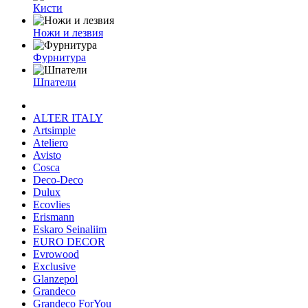
Кисти
Ножи и лезвия
Фурнитура
Шпатели
ALTER ITALY
Artsimple
Ateliero
Avisto
Cosca
Deco-Deco
Dulux
Ecovlies
Erismann
Eskaro Seinaliim
EURO DECOR
Evrowood
Exclusive
Glanzepol
Grandeco
Grandeco ForYou