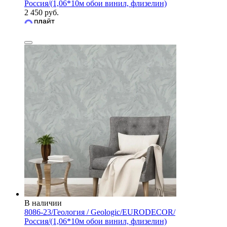
Россия/(1,06*10м обои винил, флизелин)
2 450 руб.
В наличии
8086-23/Геология / Geologic/EURODECOR/
Россия/(1,06*10м обои винил, флизелин)