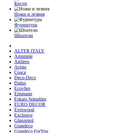
Кисти
Ножи и лезвия
Фурнитура
Шпатели
ALTER ITALY
Artsimple
Ateliero
Avisto
Cosca
Deco-Deco
Dulux
Ecovlies
Erismann
Eskaro Seinaliim
EURO DECOR
Evrowood
Exclusive
Glanzepol
Grandeco
Grandeco ForYou