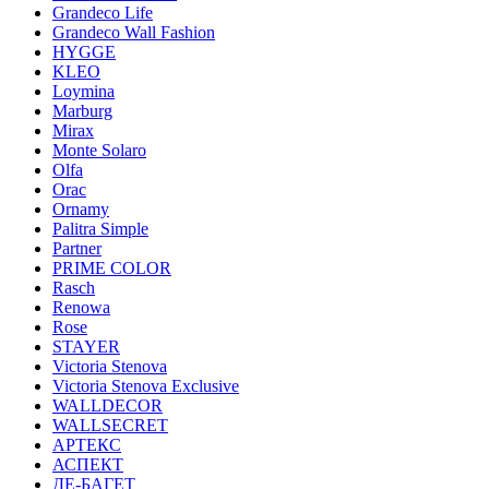
Grandeco Life
Grandeco Wall Fashion
HYGGE
KLEO
Loymina
Marburg
Mirax
Monte Solaro
Olfa
Orac
Ornamy
Palitra Simple
Partner
PRIME COLOR
Rasch
Renowa
Rose
STAYER
Victoria Stenova
Victoria Stenova Exclusive
WALLDECOR
WALLSECRET
АРТЕКС
АСПЕКТ
ДЕ-БАГЕТ