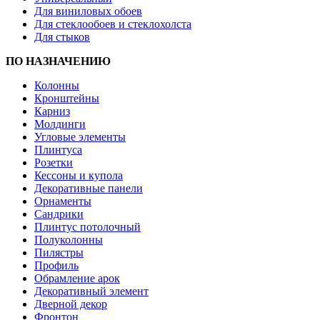
Для виниловых обоев
Для стеклообоев и стеклохолста
Для стыков
ПО НАЗНАЧЕНИЮ
Колонны
Кронштейны
Карниз
Молдинги
Угловые элементы
Плинтуса
Розетки
Кессоны и купола
Декоративные панели
Орнаменты
Сандрики
Плинтус потолочный
Полуколонны
Пилястры
Профиль
Обрамление арок
Декоративный элемент
Дверной декор
Фронтон