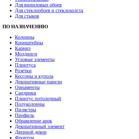
Для виниловых обоев
Для стеклообоев и стеклохолста
Для стыков
ПО НАЗНАЧЕНИЮ
Колонны
Кронштейны
Карниз
Молдинги
Угловые элементы
Плинтуса
Розетки
Кессоны и купола
Декоративные панели
Орнаменты
Сандрики
Плинтус потолочный
Полуколонны
Пилястры
Профиль
Обрамление арок
Декоративный элемент
Дверной декор
Фронтон