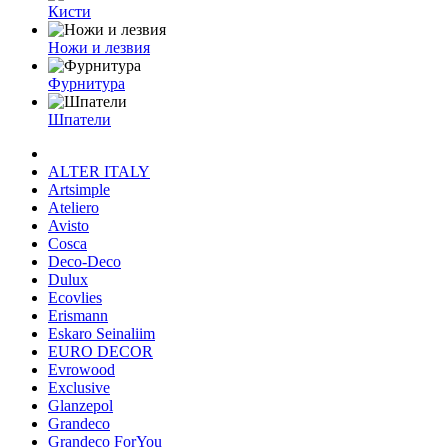
Кисти
Ножи и лезвия
Фурнитура
Шпатели
ALTER ITALY
Artsimple
Ateliero
Avisto
Cosca
Deco-Deco
Dulux
Ecovlies
Erismann
Eskaro Seinaliim
EURO DECOR
Evrowood
Exclusive
Glanzepol
Grandeco
Grandeco ForYou