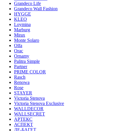
Grandeco Life
Grandeco Wall Fashion
HYGGE
KLEO
Loymina
Marburg
Mirax
Monte Solaro
Olfa
Orac
Ornamy
Palitra Simple
Partner
PRIME COLOR
Rasch
Renowa
Rose
STAYER
Victoria Stenova
Victoria Stenova Exclusive
WALLDECOR
WALLSECRET
АРТЕКС
АСПЕКТ
ДЕ-БАГЕТ