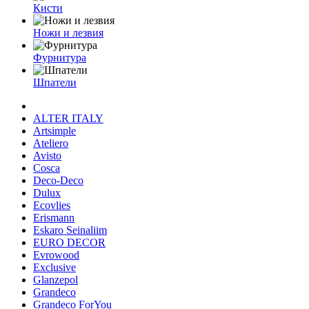
Кисти
Ножи и лезвия
Фурнитура
Шпатели
ALTER ITALY
Artsimple
Ateliero
Avisto
Cosca
Deco-Deco
Dulux
Ecovlies
Erismann
Eskaro Seinaliim
EURO DECOR
Evrowood
Exclusive
Glanzepol
Grandeco
Grandeco ForYou