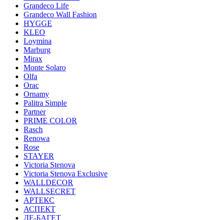
Grandeco Life
Grandeco Wall Fashion
HYGGE
KLEO
Loymina
Marburg
Mirax
Monte Solaro
Olfa
Orac
Ornamy
Palitra Simple
Partner
PRIME COLOR
Rasch
Renowa
Rose
STAYER
Victoria Stenova
Victoria Stenova Exclusive
WALLDECOR
WALLSECRET
АРТЕКС
АСПЕКТ
ДЕ-БАГЕТ