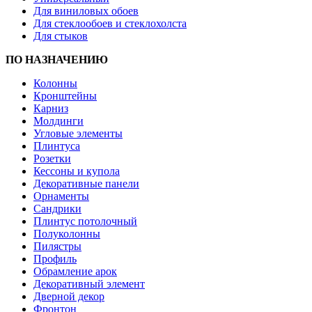
Для виниловых обоев
Для стеклообоев и стеклохолста
Для стыков
ПО НАЗНАЧЕНИЮ
Колонны
Кронштейны
Карниз
Молдинги
Угловые элементы
Плинтуса
Розетки
Кессоны и купола
Декоративные панели
Орнаменты
Сандрики
Плинтус потолочный
Полуколонны
Пилястры
Профиль
Обрамление арок
Декоративный элемент
Дверной декор
Фронтон