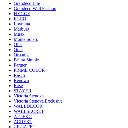
Grandeco Life
Grandeco Wall Fashion
HYGGE
KLEO
Loymina
Marburg
Mirax
Monte Solaro
Olfa
Orac
Ornamy
Palitra Simple
Partner
PRIME COLOR
Rasch
Renowa
Rose
STAYER
Victoria Stenova
Victoria Stenova Exclusive
WALLDECOR
WALLSECRET
АРТЕКС
АСПЕКТ
ДЕ-БАГЕТ