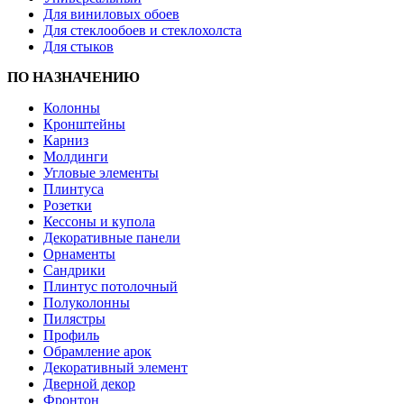
Для виниловых обоев
Для стеклообоев и стеклохолста
Для стыков
ПО НАЗНАЧЕНИЮ
Колонны
Кронштейны
Карниз
Молдинги
Угловые элементы
Плинтуса
Розетки
Кессоны и купола
Декоративные панели
Орнаменты
Сандрики
Плинтус потолочный
Полуколонны
Пилястры
Профиль
Обрамление арок
Декоративный элемент
Дверной декор
Фронтон