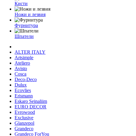
Кисти
Ножи и лезвия
Фурнитура
Шпатели
ALTER ITALY
Artsimple
Ateliero
Avisto
Cosca
Deco-Deco
Dulux
Ecovlies
Erismann
Eskaro Seinaliim
EURO DECOR
Evrowood
Exclusive
Glanzepol
Grandeco
Grandeco ForYou