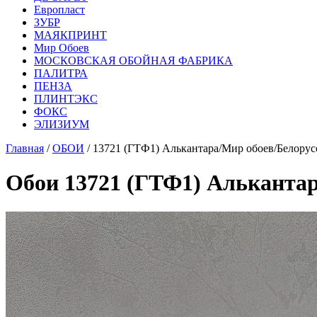
Европласт
ЗУБР
МАЯКПРИНТ
Мир Обоев
МОСКОВСКАЯ ОБОЙНАЯ ФАБРИКА
ПАЛИТРА
ПЕНЗА
ПЛИНТЭКС
ФОКС
ЭЛИЗИУМ
Главная
/
ОБОИ
/ 13721 (ГТФ1) Алькантара/Мир обоев/Белорус
Обои 13721 (ГТФ1) Алькантар