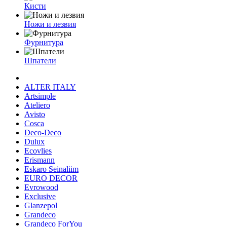
Кисти
Ножи и лезвия
Фурнитура
Шпатели
ALTER ITALY
Artsimple
Ateliero
Avisto
Cosca
Deco-Deco
Dulux
Ecovlies
Erismann
Eskaro Seinaliim
EURO DECOR
Evrowood
Exclusive
Glanzepol
Grandeco
Grandeco ForYou