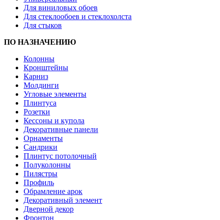
Для виниловых обоев
Для стеклообоев и стеклохолста
Для стыков
ПО НАЗНАЧЕНИЮ
Колонны
Кронштейны
Карниз
Молдинги
Угловые элементы
Плинтуса
Розетки
Кессоны и купола
Декоративные панели
Орнаменты
Сандрики
Плинтус потолочный
Полуколонны
Пилястры
Профиль
Обрамление арок
Декоративный элемент
Дверной декор
Фронтон