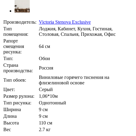
Производитель:
Victoria Stenova Exclusive
Тип
Лоджия, Кабинет, Кухня, Гостиная,
помещения:
Столовая, Спальня, Прихожая, Офис
Рапорт
смещения
64 см
рисунка:
Тип:
Обои
Страна
Россия
производства:
Виниловые горячего тиснения на
Тип обоев:
флизелиновой основе
Цвет:
Серый
Размер рулона:
1,06*10м
Тип рисунка:
Однотонный
Ширина
9 см
Длина
9 см
Высота
110 см
Вес
2.7 кг