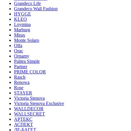
Grandeco Life
Grandeco Wall Fashion
HYGGE
KLEO
Loymina
Marburg
Mirax
Monte Solaro
Olfa
Orac
Ornamy
Palitra Simple
Partner
PRIME COLOR
Rasch
Renowa
Rose
STAYER
Victoria Stenova
Victoria Stenova Exclusive
WALLDECOR
WALLSECRET
АРТЕКС
АСПЕКТ
ДЕ-БАГЕТ