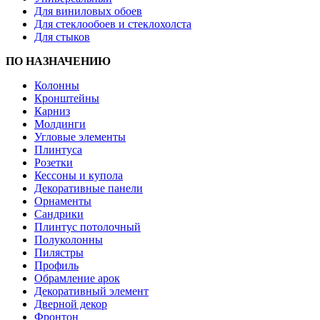
Для виниловых обоев
Для стеклообоев и стеклохолста
Для стыков
ПО НАЗНАЧЕНИЮ
Колонны
Кронштейны
Карниз
Молдинги
Угловые элементы
Плинтуса
Розетки
Кессоны и купола
Декоративные панели
Орнаменты
Сандрики
Плинтус потолочный
Полуколонны
Пилястры
Профиль
Обрамление арок
Декоративный элемент
Дверной декор
Фронтон