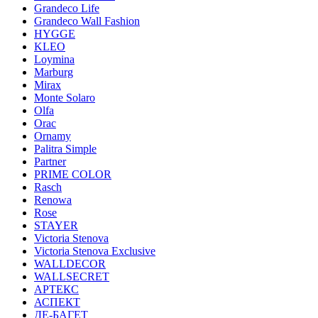
Grandeco Life
Grandeco Wall Fashion
HYGGE
KLEO
Loymina
Marburg
Mirax
Monte Solaro
Olfa
Orac
Ornamy
Palitra Simple
Partner
PRIME COLOR
Rasch
Renowa
Rose
STAYER
Victoria Stenova
Victoria Stenova Exclusive
WALLDECOR
WALLSECRET
АРТЕКС
АСПЕКТ
ДЕ-БАГЕТ