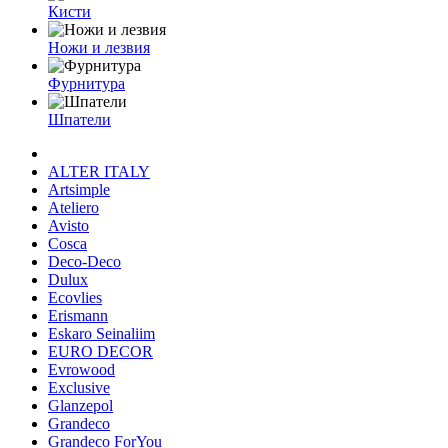
Кисти
Ножи и лезвия
Фурнитура
Шпатели
ALTER ITALY
Artsimple
Ateliero
Avisto
Cosca
Deco-Deco
Dulux
Ecovlies
Erismann
Eskaro Seinaliim
EURO DECOR
Evrowood
Exclusive
Glanzepol
Grandeco
Grandeco ForYou