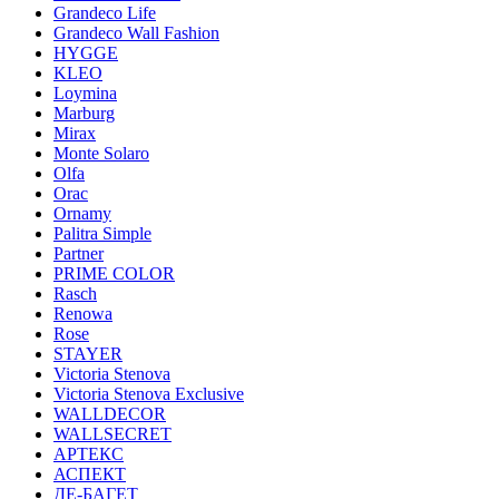
Grandeco Life
Grandeco Wall Fashion
HYGGE
KLEO
Loymina
Marburg
Mirax
Monte Solaro
Olfa
Orac
Ornamy
Palitra Simple
Partner
PRIME COLOR
Rasch
Renowa
Rose
STAYER
Victoria Stenova
Victoria Stenova Exclusive
WALLDECOR
WALLSECRET
АРТЕКС
АСПЕКТ
ДЕ-БАГЕТ