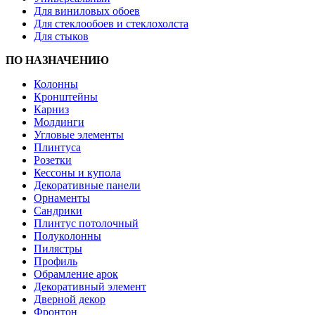
Для виниловых обоев
Для стеклообоев и стеклохолста
Для стыков
ПО НАЗНАЧЕНИЮ
Колонны
Кронштейны
Карниз
Молдинги
Угловые элементы
Плинтуса
Розетки
Кессоны и купола
Декоративные панели
Орнаменты
Сандрики
Плинтус потолочный
Полуколонны
Пилястры
Профиль
Обрамление арок
Декоративный элемент
Дверной декор
Фронтон