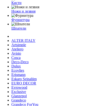
Кисти
Ножи и лезвия
Фурнитура
Шпатели
ALTER ITALY
Artsimple
Ateliero
Avisto
Cosca
Deco-Deco
Dulux
Ecovlies
Erismann
Eskaro Seinaliim
EURO DECOR
Evrowood
Exclusive
Glanzepol
Grandeco
Grandeco ForYou