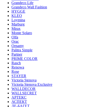
Grandeco Life
Grandeco Wall Fashion
HYGGE
KLEO
Loymina
Marburg
Mirax
Monte Solaro
Olfa
Orac
Ornamy
Palitra Simple
Partner
PRIME COLOR
Rasch
Renowa
Rose
STAYER
Victoria Stenova
Victoria Stenova Exclusive
WALLDECOR
WALLSECRET
АРТЕКС
АСПЕКТ
ДЕ-БАГЕТ