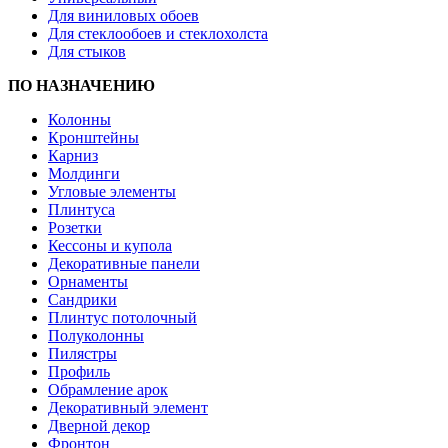
Для виниловых обоев
Для стеклообоев и стеклохолста
Для стыков
ПО НАЗНАЧЕНИЮ
Колонны
Кронштейны
Карниз
Молдинги
Угловые элементы
Плинтуса
Розетки
Кессоны и купола
Декоративные панели
Орнаменты
Сандрики
Плинтус потолочный
Полуколонны
Пилястры
Профиль
Обрамление арок
Декоративный элемент
Дверной декор
Фронтон