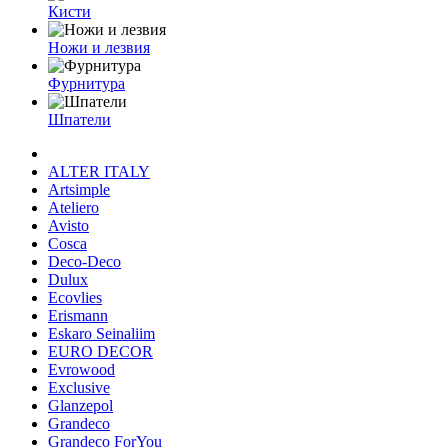
Кисти
Ножи и лезвия
Фурнитура
Шпатели
ALTER ITALY
Artsimple
Ateliero
Avisto
Cosca
Deco-Deco
Dulux
Ecovlies
Erismann
Eskaro Seinaliim
EURO DECOR
Evrowood
Exclusive
Glanzepol
Grandeco
Grandeco ForYou