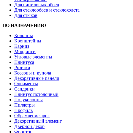
Для виниловых обоев
Для стеклообоев и стеклохолста
Для стыков
ПО НАЗНАЧЕНИЮ
Колонны
Кронштейны
Карниз
Молдинги
Угловые элементы
Плинтуса
Розетки
Кессоны и купола
Декоративные панели
Орнаменты
Сандрики
Плинтус потолочный
Полуколонны
Пилястры
Профиль
Обрамление арок
Декоративный элемент
Дверной декор
Фронтон