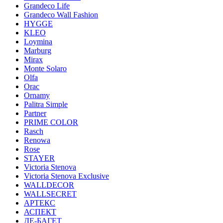
Grandeco Life
Grandeco Wall Fashion
HYGGE
KLEO
Loymina
Marburg
Mirax
Monte Solaro
Olfa
Orac
Ornamy
Palitra Simple
Partner
PRIME COLOR
Rasch
Renowa
Rose
STAYER
Victoria Stenova
Victoria Stenova Exclusive
WALLDECOR
WALLSECRET
АРТЕКС
АСПЕКТ
ДЕ-БАГЕТ