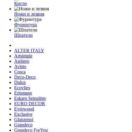
Кисти
Ножи и лезвия
Фурнитура
Шпатели
ALTER ITALY
Artsimple
Ateliero
Avisto
Cosca
Deco-Deco
Dulux
Ecovlies
Erismann
Eskaro Seinaliim
EURO DECOR
Evrowood
Exclusive
Glanzepol
Grandeco
Grandeco ForYou