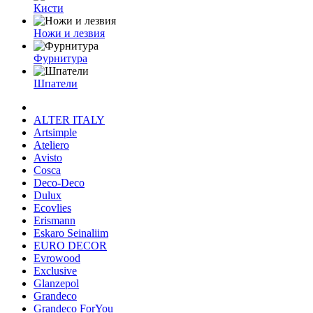
Кисти
Ножи и лезвия
Фурнитура
Шпатели
ALTER ITALY
Artsimple
Ateliero
Avisto
Cosca
Deco-Deco
Dulux
Ecovlies
Erismann
Eskaro Seinaliim
EURO DECOR
Evrowood
Exclusive
Glanzepol
Grandeco
Grandeco ForYou