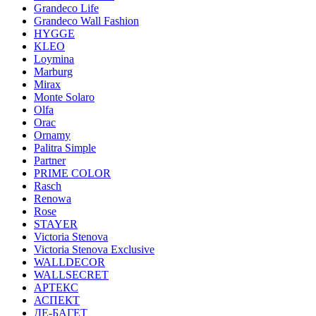
Grandeco Life
Grandeco Wall Fashion
HYGGE
KLEO
Loymina
Marburg
Mirax
Monte Solaro
Olfa
Orac
Ornamy
Palitra Simple
Partner
PRIME COLOR
Rasch
Renowa
Rose
STAYER
Victoria Stenova
Victoria Stenova Exclusive
WALLDECOR
WALLSECRET
АРТЕКС
АСПЕКТ
ДЕ-БАГЕТ