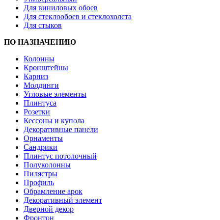
Для виниловых обоев
Для стеклообоев и стеклохолста
Для стыков
ПО НАЗНАЧЕНИЮ
Колонны
Кронштейны
Карниз
Молдинги
Угловые элементы
Плинтуса
Розетки
Кессоны и купола
Декоративные панели
Орнаменты
Сандрики
Плинтус потолочный
Полуколонны
Пилястры
Профиль
Обрамление арок
Декоративный элемент
Дверной декор
Фронтон