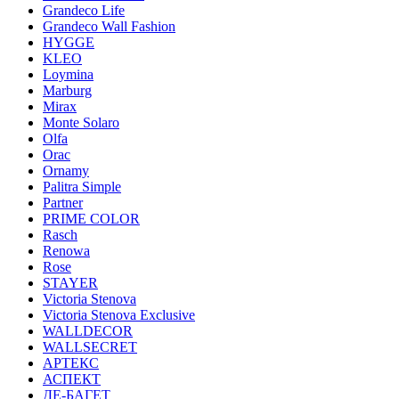
Grandeco Life
Grandeco Wall Fashion
HYGGE
KLEO
Loymina
Marburg
Mirax
Monte Solaro
Olfa
Orac
Ornamy
Palitra Simple
Partner
PRIME COLOR
Rasch
Renowa
Rose
STAYER
Victoria Stenova
Victoria Stenova Exclusive
WALLDECOR
WALLSECRET
АРТЕКС
АСПЕКТ
ДЕ-БАГЕТ