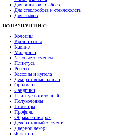
Для виниловых обоев
Для стеклообоев и стеклохолста
Для стыков
ПО НАЗНАЧЕНИЮ
Колонны
Кронштейны
Карниз
Молдинги
Угловые элементы
Плинтуса
Розетки
Кессоны и купола
Декоративные панели
Орнаменты
Сандрики
Плинтус потолочный
Полуколонны
Пилястры
Профиль
Обрамление арок
Декоративный элемент
Дверной декор
Фронтон