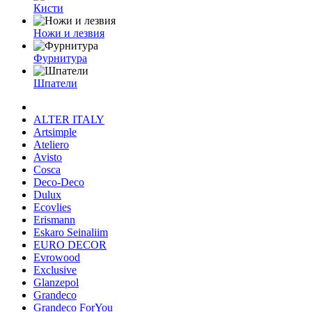
Кисти
Ножи и лезвия
Фурнитура
Шпатели
ALTER ITALY
Artsimple
Ateliero
Avisto
Cosca
Deco-Deco
Dulux
Ecovlies
Erismann
Eskaro Seinaliim
EURO DECOR
Evrowood
Exclusive
Glanzepol
Grandeco
Grandeco ForYou