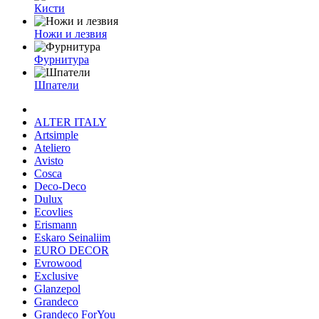
Кисти
Ножи и лезвия
Фурнитура
Шпатели
ALTER ITALY
Artsimple
Ateliero
Avisto
Cosca
Deco-Deco
Dulux
Ecovlies
Erismann
Eskaro Seinaliim
EURO DECOR
Evrowood
Exclusive
Glanzepol
Grandeco
Grandeco ForYou