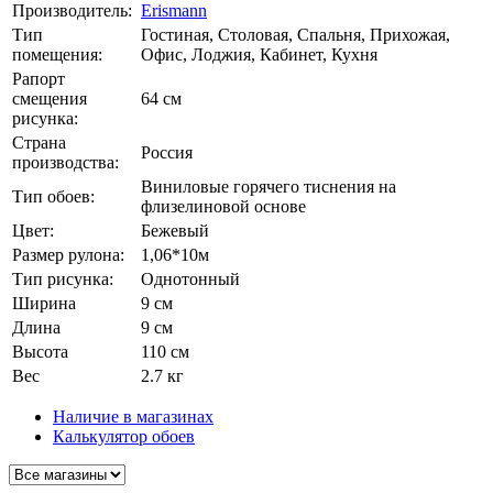
Производитель:
Erismann
Тип
Гостиная, Столовая, Спальня, Прихожая,
помещения:
Офис, Лоджия, Кабинет, Кухня
Рапорт
смещения
64 см
рисунка:
Страна
Россия
производства:
Виниловые горячего тиснения на
Тип обоев:
флизелиновой основе
Цвет:
Бежевый
Размер рулона:
1,06*10м
Тип рисунка:
Однотонный
Ширина
9 см
Длина
9 см
Высота
110 см
Вес
2.7 кг
Наличие в магазинах
Калькулятор обоев