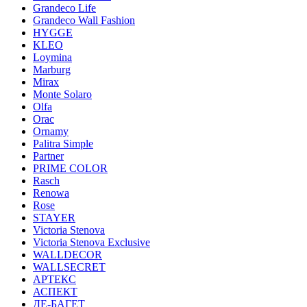
Grandeco Life
Grandeco Wall Fashion
HYGGE
KLEO
Loymina
Marburg
Mirax
Monte Solaro
Olfa
Orac
Ornamy
Palitra Simple
Partner
PRIME COLOR
Rasch
Renowa
Rose
STAYER
Victoria Stenova
Victoria Stenova Exclusive
WALLDECOR
WALLSECRET
АРТЕКС
АСПЕКТ
ДЕ-БАГЕТ