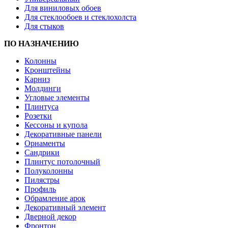
Для виниловых обоев
Для стеклообоев и стеклохолста
Для стыков
ПО НАЗНАЧЕНИЮ
Колонны
Кронштейны
Карниз
Молдинги
Угловые элементы
Плинтуса
Розетки
Кессоны и купола
Декоративные панели
Орнаменты
Сандрики
Плинтус потолочный
Полуколонны
Пилястры
Профиль
Обрамление арок
Декоративный элемент
Дверной декор
Фронтон