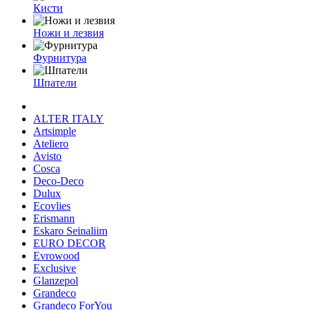
Кисти
Ножи и лезвия
Фурнитура
Шпатели
ALTER ITALY
Artsimple
Ateliero
Avisto
Cosca
Deco-Deco
Dulux
Ecovlies
Erismann
Eskaro Seinaliim
EURO DECOR
Evrowood
Exclusive
Glanzepol
Grandeco
Grandeco ForYou