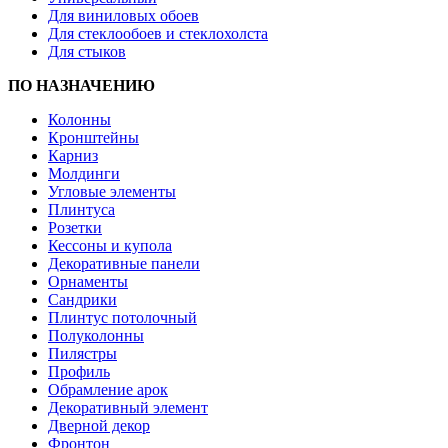
Для виниловых обоев
Для стеклообоев и стеклохолста
Для стыков
ПО НАЗНАЧЕНИЮ
Колонны
Кронштейны
Карниз
Молдинги
Угловые элементы
Плинтуса
Розетки
Кессоны и купола
Декоративные панели
Орнаменты
Сандрики
Плинтус потолочный
Полуколонны
Пилястры
Профиль
Обрамление арок
Декоративный элемент
Дверной декор
Фронтон