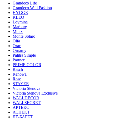
Grandeco Life
Grandeco Wall Fashion
HYGGE
KLEO
Loymina
Marburg
Mirax
Monte Solaro
Olfa
Orac
Ornamy
Palitra Simple
Partner
PRIME COLOR
Rasch
Renowa
Rose
STAYER
Victoria Stenova
Victoria Stenova Exclusive
WALLDECOR
WALLSECRET
АРТЕКС
АСПЕКТ
ДЕ-БАГЕТ