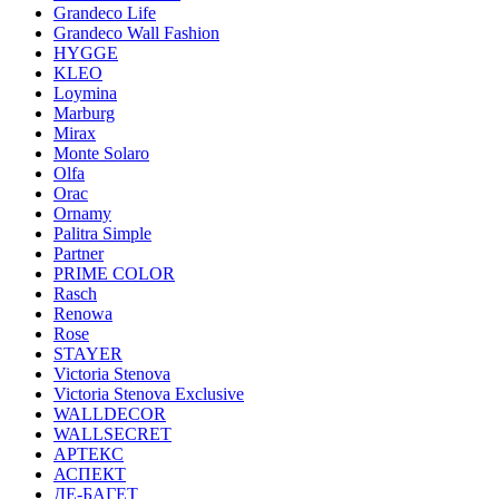
Grandeco Life
Grandeco Wall Fashion
HYGGE
KLEO
Loymina
Marburg
Mirax
Monte Solaro
Olfa
Orac
Ornamy
Palitra Simple
Partner
PRIME COLOR
Rasch
Renowa
Rose
STAYER
Victoria Stenova
Victoria Stenova Exclusive
WALLDECOR
WALLSECRET
АРТЕКС
АСПЕКТ
ДЕ-БАГЕТ