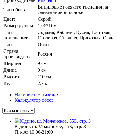
Производитель:
Erismann
Виниловые горячего тиснения на
Тип обоев:
флизелиновой основе
Цвет:
Серый
Размер рулона:
1,06*10м
Тип
Лоджия, Кабинет, Кухня, Гостиная,
помещения:
Столовая, Спальня, Прихожая, Офис
Тип:
Обои
Страна
Россия
производства:
Ширина
9 см
Длина
9 см
Высота
110 см
Вес
2.7 кг
Наличие в магазинах
Калькулятор обоев
Юдино, ш. Можайское, 55Б, стр. 3
Пн-вс: 10:00-21:00