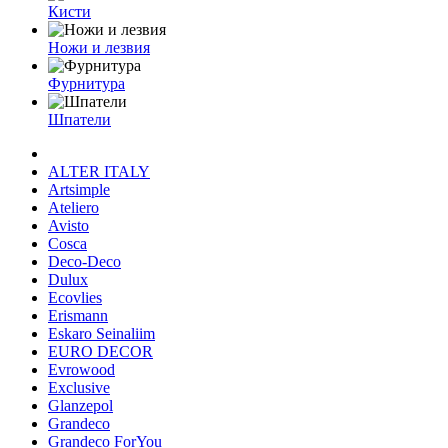
Кисти
Ножи и лезвия
Фурнитура
Шпатели
ALTER ITALY
Artsimple
Ateliero
Avisto
Cosca
Deco-Deco
Dulux
Ecovlies
Erismann
Eskaro Seinaliim
EURO DECOR
Evrowood
Exclusive
Glanzepol
Grandeco
Grandeco ForYou