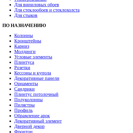
Для виниловых обоев
Для стеклообоев и стеклохолста
Для стыков
ПО НАЗНАЧЕНИЮ
Колонны
Кронштейны
Карниз
Молдинги
Угловые элементы
Плинтуса
Розетки
Кессоны и купола
Декоративные панели
Орнаменты
Сандрики
Плинтус потолочный
Полуколонны
Пилястры
Профиль
Обрамление арок
Декоративный элемент
Дверной декор
Фронтон