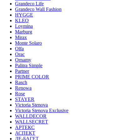
Grandeco Life
Grandeco Wall Fashion
HYGGE
KLEO
Loymina
Marburg
Mirax
Monte Solaro
Olfa
Orac
Ornamy
Palitra Simple
Partner
PRIME COLOR
Rasch
Renowa
Rose
STAYER
Victoria Stenova
Victoria Stenova Exclusive
WALLDECOR
WALLSECRET
АРТЕКС
АСПЕКТ
ДЕ-БАГЕТ