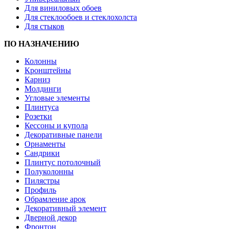
Для виниловых обоев
Для стеклообоев и стеклохолста
Для стыков
ПО НАЗНАЧЕНИЮ
Колонны
Кронштейны
Карниз
Молдинги
Угловые элементы
Плинтуса
Розетки
Кессоны и купола
Декоративные панели
Орнаменты
Сандрики
Плинтус потолочный
Полуколонны
Пилястры
Профиль
Обрамление арок
Декоративный элемент
Дверной декор
Фронтон