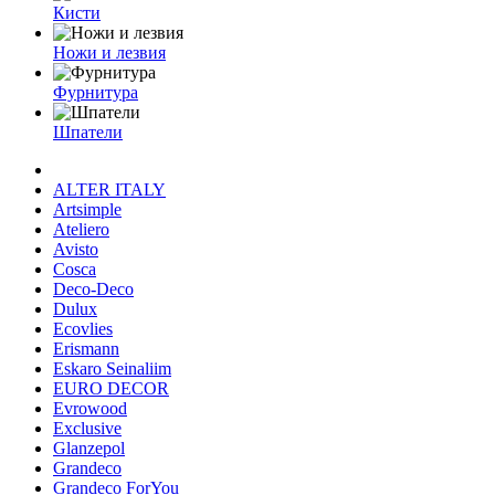
Кисти
Ножи и лезвия
Фурнитура
Шпатели
ALTER ITALY
Artsimple
Ateliero
Avisto
Cosca
Deco-Deco
Dulux
Ecovlies
Erismann
Eskaro Seinaliim
EURO DECOR
Evrowood
Exclusive
Glanzepol
Grandeco
Grandeco ForYou