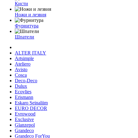
Кисти
Ножи и лезвия
Фурнитура
Шпатели
ALTER ITALY
Artsimple
Ateliero
Avisto
Cosca
Deco-Deco
Dulux
Ecovlies
Erismann
Eskaro Seinaliim
EURO DECOR
Evrowood
Exclusive
Glanzepol
Grandeco
Grandeco ForYou