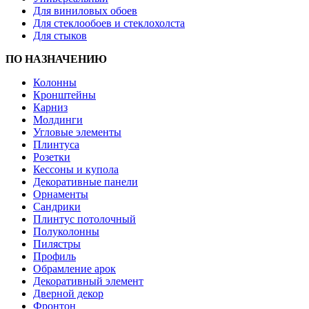
Для виниловых обоев
Для стеклообоев и стеклохолста
Для стыков
ПО НАЗНАЧЕНИЮ
Колонны
Кронштейны
Карниз
Молдинги
Угловые элементы
Плинтуса
Розетки
Кессоны и купола
Декоративные панели
Орнаменты
Сандрики
Плинтус потолочный
Полуколонны
Пилястры
Профиль
Обрамление арок
Декоративный элемент
Дверной декор
Фронтон