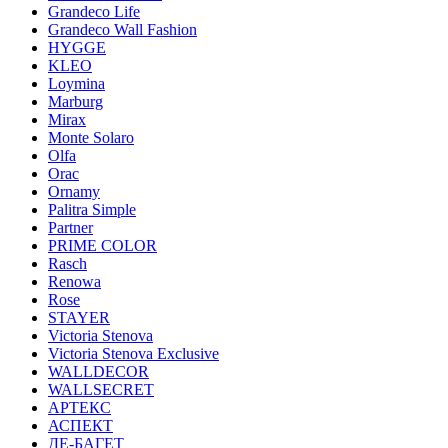
Grandeco Life
Grandeco Wall Fashion
HYGGE
KLEO
Loymina
Marburg
Mirax
Monte Solaro
Olfa
Orac
Ornamy
Palitra Simple
Partner
PRIME COLOR
Rasch
Renowa
Rose
STAYER
Victoria Stenova
Victoria Stenova Exclusive
WALLDECOR
WALLSECRET
АРТЕКС
АСПЕКТ
ДЕ-БАГЕТ