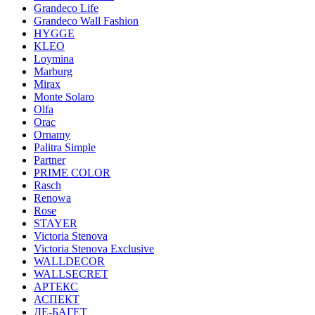
Grandeco Life
Grandeco Wall Fashion
HYGGE
KLEO
Loymina
Marburg
Mirax
Monte Solaro
Olfa
Orac
Ornamy
Palitra Simple
Partner
PRIME COLOR
Rasch
Renowa
Rose
STAYER
Victoria Stenova
Victoria Stenova Exclusive
WALLDECOR
WALLSECRET
АРТЕКС
АСПЕКТ
ДЕ-БАГЕТ