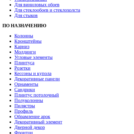
Для виниловых обоев
Для стеклообоев и стеклохолста
Для стыков
ПО НАЗНАЧЕНИЮ
Колонны
Кронштейны
Карниз
Молдинги
Угловые элементы
Плинтуса
Розетки
Кессоны и купола
Декоративные панели
Орнаменты
Сандрики
Плинтус потолочный
Полуколонны
Пилястры
Профиль
Обрамление арок
Декоративный элемент
Дверной декор
Фронтон