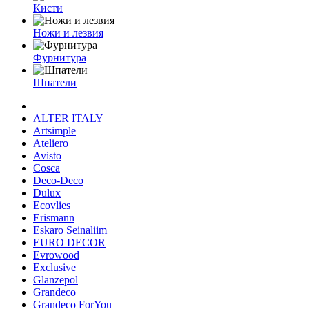
Кисти
Ножи и лезвия
Фурнитура
Шпатели
ALTER ITALY
Artsimple
Ateliero
Avisto
Cosca
Deco-Deco
Dulux
Ecovlies
Erismann
Eskaro Seinaliim
EURO DECOR
Evrowood
Exclusive
Glanzepol
Grandeco
Grandeco ForYou