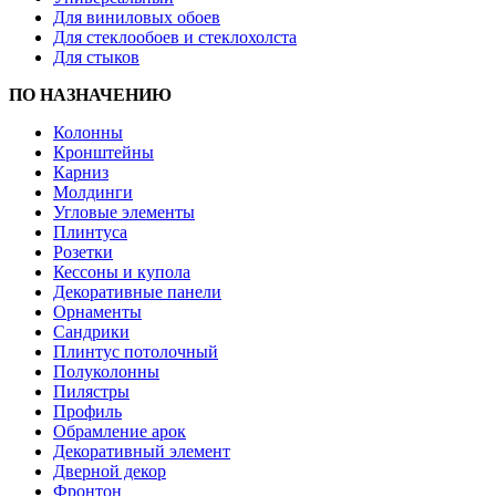
Для виниловых обоев
Для стеклообоев и стеклохолста
Для стыков
ПО НАЗНАЧЕНИЮ
Колонны
Кронштейны
Карниз
Молдинги
Угловые элементы
Плинтуса
Розетки
Кессоны и купола
Декоративные панели
Орнаменты
Сандрики
Плинтус потолочный
Полуколонны
Пилястры
Профиль
Обрамление арок
Декоративный элемент
Дверной декор
Фронтон