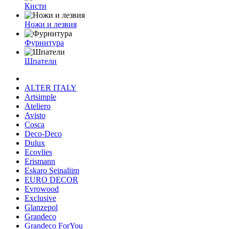
Кисти
Ножи и лезвия
Фурнитура
Шпатели
ALTER ITALY
Artsimple
Ateliero
Avisto
Cosca
Deco-Deco
Dulux
Ecovlies
Erismann
Eskaro Seinaliim
EURO DECOR
Evrowood
Exclusive
Glanzepol
Grandeco
Grandeco ForYou