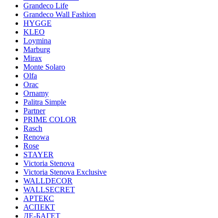
Grandeco Life
Grandeco Wall Fashion
HYGGE
KLEO
Loymina
Marburg
Mirax
Monte Solaro
Olfa
Orac
Ornamy
Palitra Simple
Partner
PRIME COLOR
Rasch
Renowa
Rose
STAYER
Victoria Stenova
Victoria Stenova Exclusive
WALLDECOR
WALLSECRET
АРТЕКС
АСПЕКТ
ДЕ-БАГЕТ