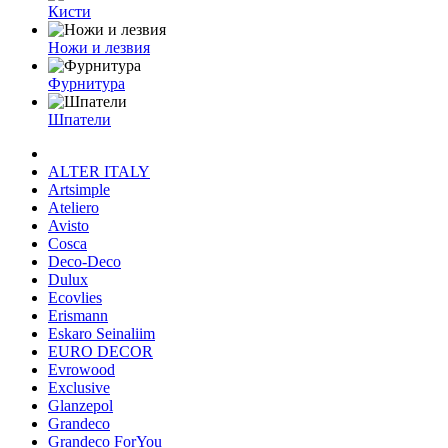
Кисти
Ножи и лезвия
Фурнитура
Шпатели
ALTER ITALY
Artsimple
Ateliero
Avisto
Cosca
Deco-Deco
Dulux
Ecovlies
Erismann
Eskaro Seinaliim
EURO DECOR
Evrowood
Exclusive
Glanzepol
Grandeco
Grandeco ForYou