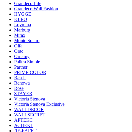
Grandeco Life
Grandeco Wall Fashion
HYGGE
KLEO
Loymina
Marburg
Mirax
Monte Solaro
Olfa
Orac
Ornamy
Palitra Simple
Partner
PRIME COLOR
Rasch
Renowa
Rose
STAYER
Victoria Stenova
Victoria Stenova Exclusive
WALLDECOR
WALLSECRET
АРТЕКС
АСПЕКТ
ДЕ-БАГЕТ