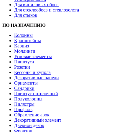
Для виниловых обоев
Для стеклообоев и стеклохолста
Для стыков
ПО НАЗНАЧЕНИЮ
Колонны
Кронштейны
Карниз
Молдинги
Угловые элементы
Плинтуса
Розетки
Кессоны и купола
Декоративные панели
Орнаменты
Сандрики
Плинтус потолочный
Полуколонны
Пилястры
Профиль
Обрамление арок
Декоративный элемент
Дверной декор
Фронтон