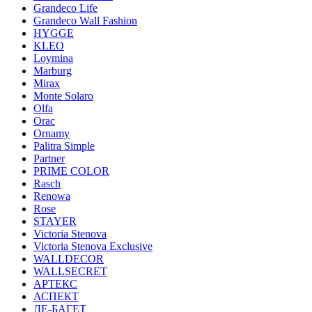
Grandeco Life
Grandeco Wall Fashion
HYGGE
KLEO
Loymina
Marburg
Mirax
Monte Solaro
Olfa
Orac
Ornamy
Palitra Simple
Partner
PRIME COLOR
Rasch
Renowa
Rose
STAYER
Victoria Stenova
Victoria Stenova Exclusive
WALLDECOR
WALLSECRET
АРТЕКС
АСПЕКТ
ДЕ-БАГЕТ