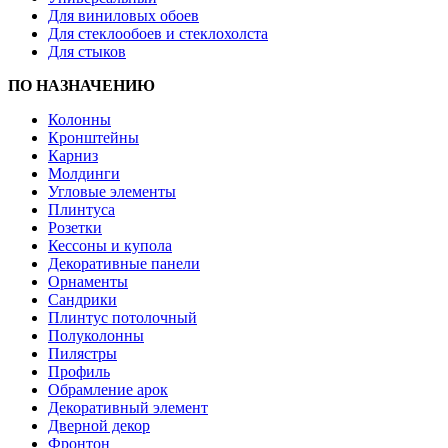
Для виниловых обоев
Для стеклообоев и стеклохолста
Для стыков
ПО НАЗНАЧЕНИЮ
Колонны
Кронштейны
Карниз
Молдинги
Угловые элементы
Плинтуса
Розетки
Кессоны и купола
Декоративные панели
Орнаменты
Сандрики
Плинтус потолочный
Полуколонны
Пилястры
Профиль
Обрамление арок
Декоративный элемент
Дверной декор
Фронтон