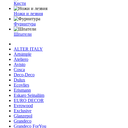
Кисти
Ножи и лезвия
Фурнитура
Шпатели
ALTER ITALY
Artsimple
Ateliero
Avisto
Cosca
Deco-Deco
Dulux
Ecovlies
Erismann
Eskaro Seinaliim
EURO DECOR
Evrowood
Exclusive
Glanzepol
Grandeco
Grandeco ForYou