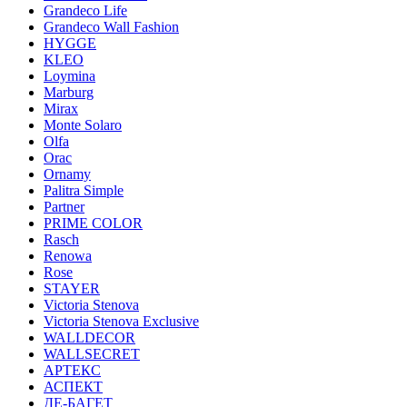
Grandeco Life
Grandeco Wall Fashion
HYGGE
KLEO
Loymina
Marburg
Mirax
Monte Solaro
Olfa
Orac
Ornamy
Palitra Simple
Partner
PRIME COLOR
Rasch
Renowa
Rose
STAYER
Victoria Stenova
Victoria Stenova Exclusive
WALLDECOR
WALLSECRET
АРТЕКС
АСПЕКТ
ДЕ-БАГЕТ