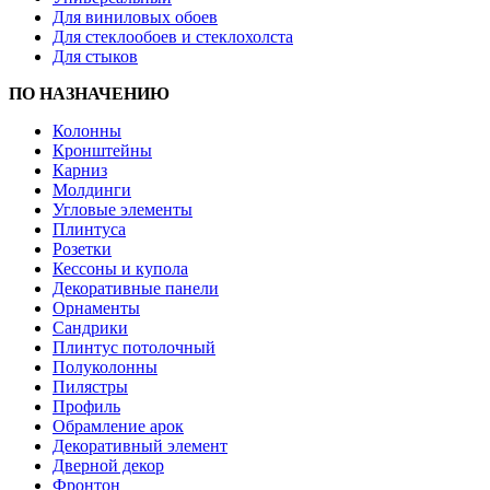
Для виниловых обоев
Для стеклообоев и стеклохолста
Для стыков
ПО НАЗНАЧЕНИЮ
Колонны
Кронштейны
Карниз
Молдинги
Угловые элементы
Плинтуса
Розетки
Кессоны и купола
Декоративные панели
Орнаменты
Сандрики
Плинтус потолочный
Полуколонны
Пилястры
Профиль
Обрамление арок
Декоративный элемент
Дверной декор
Фронтон