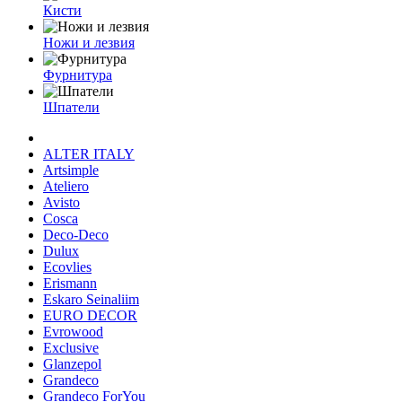
Кисти
Ножи и лезвия
Фурнитура
Шпатели
ALTER ITALY
Artsimple
Ateliero
Avisto
Cosca
Deco-Deco
Dulux
Ecovlies
Erismann
Eskaro Seinaliim
EURO DECOR
Evrowood
Exclusive
Glanzepol
Grandeco
Grandeco ForYou