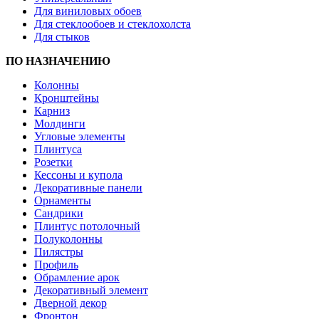
Для виниловых обоев
Для стеклообоев и стеклохолста
Для стыков
ПО НАЗНАЧЕНИЮ
Колонны
Кронштейны
Карниз
Молдинги
Угловые элементы
Плинтуса
Розетки
Кессоны и купола
Декоративные панели
Орнаменты
Сандрики
Плинтус потолочный
Полуколонны
Пилястры
Профиль
Обрамление арок
Декоративный элемент
Дверной декор
Фронтон