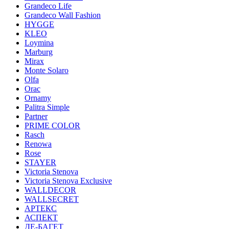
Grandeco Life
Grandeco Wall Fashion
HYGGE
KLEO
Loymina
Marburg
Mirax
Monte Solaro
Olfa
Orac
Ornamy
Palitra Simple
Partner
PRIME COLOR
Rasch
Renowa
Rose
STAYER
Victoria Stenova
Victoria Stenova Exclusive
WALLDECOR
WALLSECRET
АРТЕКС
АСПЕКТ
ДЕ-БАГЕТ