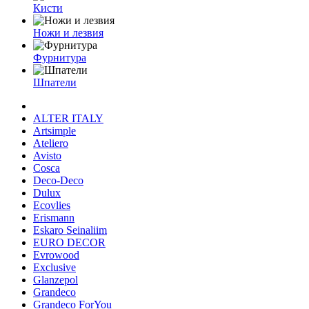
Кисти
Ножи и лезвия
Фурнитура
Шпатели
ALTER ITALY
Artsimple
Ateliero
Avisto
Cosca
Deco-Deco
Dulux
Ecovlies
Erismann
Eskaro Seinaliim
EURO DECOR
Evrowood
Exclusive
Glanzepol
Grandeco
Grandeco ForYou