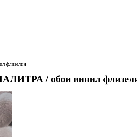
нил флизелин
 ПАЛИТРА / обои винил флизел