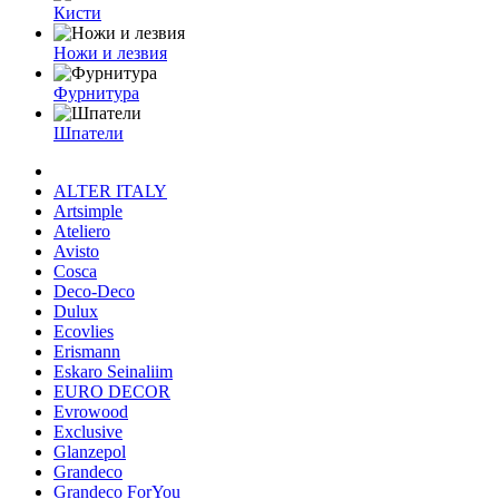
Кисти
Ножи и лезвия
Фурнитура
Шпатели
ALTER ITALY
Artsimple
Ateliero
Avisto
Cosca
Deco-Deco
Dulux
Ecovlies
Erismann
Eskaro Seinaliim
EURO DECOR
Evrowood
Exclusive
Glanzepol
Grandeco
Grandeco ForYou