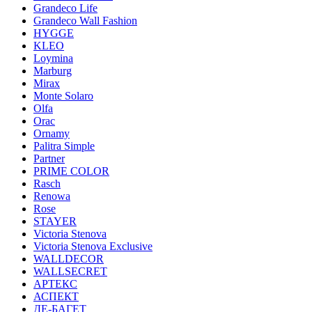
Grandeco Life
Grandeco Wall Fashion
HYGGE
KLEO
Loymina
Marburg
Mirax
Monte Solaro
Olfa
Orac
Ornamy
Palitra Simple
Partner
PRIME COLOR
Rasch
Renowa
Rose
STAYER
Victoria Stenova
Victoria Stenova Exclusive
WALLDECOR
WALLSECRET
АРТЕКС
АСПЕКТ
ДЕ-БАГЕТ