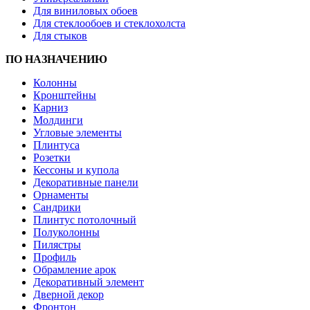
Для виниловых обоев
Для стеклообоев и стеклохолста
Для стыков
ПО НАЗНАЧЕНИЮ
Колонны
Кронштейны
Карниз
Молдинги
Угловые элементы
Плинтуса
Розетки
Кессоны и купола
Декоративные панели
Орнаменты
Сандрики
Плинтус потолочный
Полуколонны
Пилястры
Профиль
Обрамление арок
Декоративный элемент
Дверной декор
Фронтон