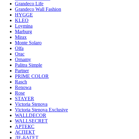
Grandeco Life
Grandeco Wall Fashion
HYGGE
KLEO
Loymina
Marburg
Mirax
Monte Solaro
Olfa
Orac
Ornamy
Palitra Simple
Partner
PRIME COLOR
Rasch
Renowa
Rose
STAYER
Victoria Stenova
Victoria Stenova Exclusive
WALLDECOR
WALLSECRET
АРТЕКС
АСПЕКТ
ДЕ-БАГЕТ