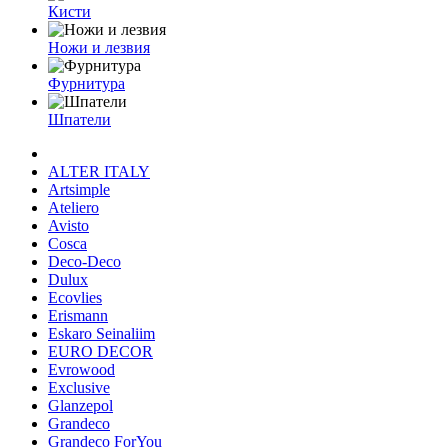
Кисти
Ножи и лезвия
Фурнитура
Шпатели
ALTER ITALY
Artsimple
Ateliero
Avisto
Cosca
Deco-Deco
Dulux
Ecovlies
Erismann
Eskaro Seinaliim
EURO DECOR
Evrowood
Exclusive
Glanzepol
Grandeco
Grandeco ForYou