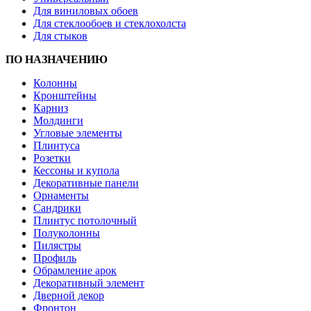
Для виниловых обоев
Для стеклообоев и стеклохолста
Для стыков
ПО НАЗНАЧЕНИЮ
Колонны
Кронштейны
Карниз
Молдинги
Угловые элементы
Плинтуса
Розетки
Кессоны и купола
Декоративные панели
Орнаменты
Сандрики
Плинтус потолочный
Полуколонны
Пилястры
Профиль
Обрамление арок
Декоративный элемент
Дверной декор
Фронтон