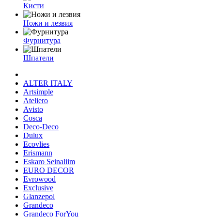
Кисти
Ножи и лезвия
Фурнитура
Шпатели
ALTER ITALY
Artsimple
Ateliero
Avisto
Cosca
Deco-Deco
Dulux
Ecovlies
Erismann
Eskaro Seinaliim
EURO DECOR
Evrowood
Exclusive
Glanzepol
Grandeco
Grandeco ForYou