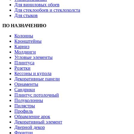
Для виниловых обоев
Для стеклообоев и стеклохолста
Для стыков
ПО НАЗНАЧЕНИЮ
Колонны
Кронштейны
Карниз
Молдинги
Угловые элементы
Плинтуса
Розетки
Кессоны и купола
Декоративные панели
Орнаменты
Сандрики
Плинтус потолочный
Полуколонны
Пилястры
Профиль
Обрамление арок
Декоративный элемент
Дверной декор
Фронтон