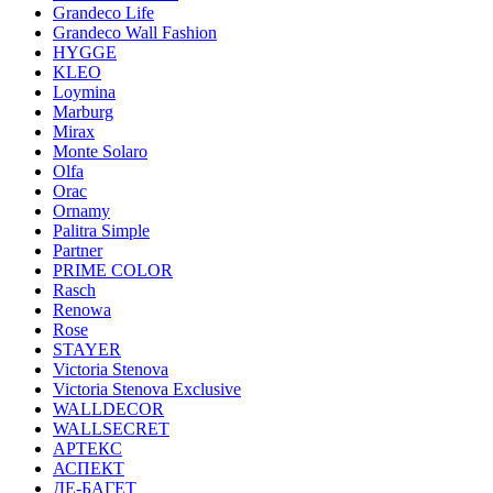
Grandeco Life
Grandeco Wall Fashion
HYGGE
KLEO
Loymina
Marburg
Mirax
Monte Solaro
Olfa
Orac
Ornamy
Palitra Simple
Partner
PRIME COLOR
Rasch
Renowa
Rose
STAYER
Victoria Stenova
Victoria Stenova Exclusive
WALLDECOR
WALLSECRET
АРТЕКС
АСПЕКТ
ДЕ-БАГЕТ