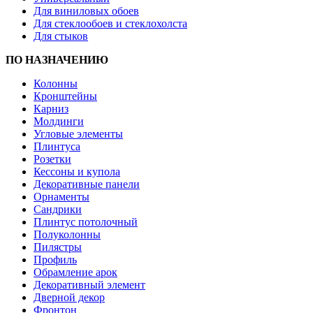
Для виниловых обоев
Для стеклообоев и стеклохолста
Для стыков
ПО НАЗНАЧЕНИЮ
Колонны
Кронштейны
Карниз
Молдинги
Угловые элементы
Плинтуса
Розетки
Кессоны и купола
Декоративные панели
Орнаменты
Сандрики
Плинтус потолочный
Полуколонны
Пилястры
Профиль
Обрамление арок
Декоративный элемент
Дверной декор
Фронтон