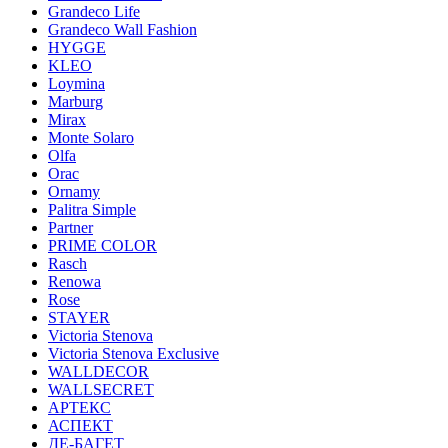
Grandeco Life
Grandeco Wall Fashion
HYGGE
KLEO
Loymina
Marburg
Mirax
Monte Solaro
Olfa
Orac
Ornamy
Palitra Simple
Partner
PRIME COLOR
Rasch
Renowa
Rose
STAYER
Victoria Stenova
Victoria Stenova Exclusive
WALLDECOR
WALLSECRET
АРТЕКС
АСПЕКТ
ДЕ-БАГЕТ