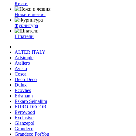
Кисти
Ножи и лезвия
Фурнитура
Шпатели
ALTER ITALY
Artsimple
Ateliero
Avisto
Cosca
Deco-Deco
Dulux
Ecovlies
Erismann
Eskaro Seinaliim
EURO DECOR
Evrowood
Exclusive
Glanzepol
Grandeco
Grandeco ForYou