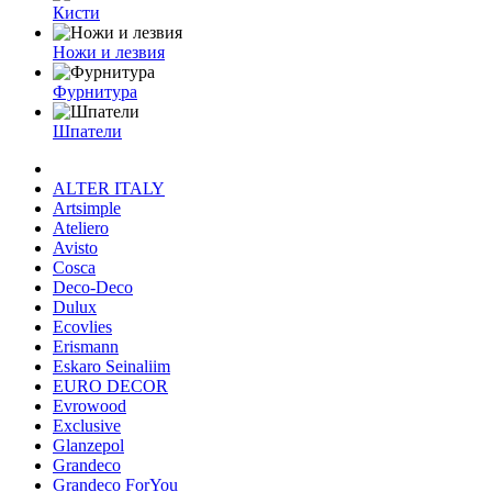
Кисти
Ножи и лезвия
Фурнитура
Шпатели
ALTER ITALY
Artsimple
Ateliero
Avisto
Cosca
Deco-Deco
Dulux
Ecovlies
Erismann
Eskaro Seinaliim
EURO DECOR
Evrowood
Exclusive
Glanzepol
Grandeco
Grandeco ForYou