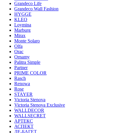
Grandeco Life
Grandeco Wall Fashion
HYGGE
KLEO
Loymina
Marburg
Mirax
Monte Solaro
Olfa
Orac
Ornamy
Palitra Simple
Partner
PRIME COLOR
Rasch
Renowa
Rose
STAYER
Victoria Stenova
Victoria Stenova Exclusive
WALLDECOR
WALLSECRET
АРТЕКС
АСПЕКТ
ДЕ-БАГЕТ