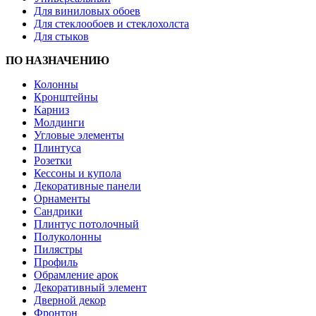
Для виниловых обоев
Для стеклообоев и стеклохолста
Для стыков
ПО НАЗНАЧЕНИЮ
Колонны
Кронштейны
Карниз
Молдинги
Угловые элементы
Плинтуса
Розетки
Кессоны и купола
Декоративные панели
Орнаменты
Сандрики
Плинтус потолочный
Полуколонны
Пилястры
Профиль
Обрамление арок
Декоративный элемент
Дверной декор
Фронтон