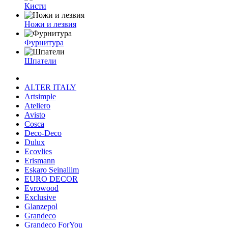
Кисти
Ножи и лезвия
Фурнитура
Шпатели
ALTER ITALY
Artsimple
Ateliero
Avisto
Cosca
Deco-Deco
Dulux
Ecovlies
Erismann
Eskaro Seinaliim
EURO DECOR
Evrowood
Exclusive
Glanzepol
Grandeco
Grandeco ForYou