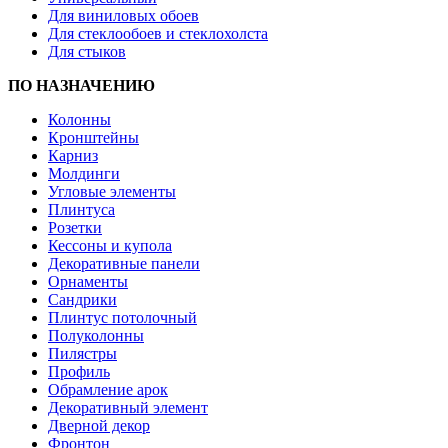
Для виниловых обоев
Для стеклообоев и стеклохолста
Для стыков
ПО НАЗНАЧЕНИЮ
Колонны
Кронштейны
Карниз
Молдинги
Угловые элементы
Плинтуса
Розетки
Кессоны и купола
Декоративные панели
Орнаменты
Сандрики
Плинтус потолочный
Полуколонны
Пилястры
Профиль
Обрамление арок
Декоративный элемент
Дверной декор
Фронтон