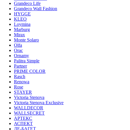
Grandeco Life
Grandeco Wall Fashion
HYGGE
KLEO
Loymina
Marburg
Mirax
Monte Solaro
Olfa
Orac
Ornamy
Palitra Simple
Partner
PRIME COLOR
Rasch
Renowa
Rose
STAYER
Victoria Stenova
Victoria Stenova Exclusive
WALLDECOR
WALLSECRET
АРТЕКС
АСПЕКТ
ДЕ-БАГЕТ