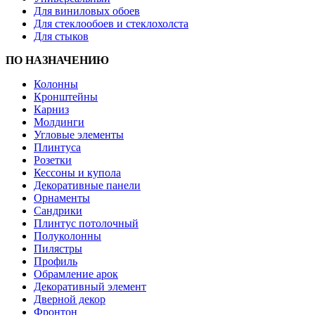
Для виниловых обоев
Для стеклообоев и стеклохолста
Для стыков
ПО НАЗНАЧЕНИЮ
Колонны
Кронштейны
Карниз
Молдинги
Угловые элементы
Плинтуса
Розетки
Кессоны и купола
Декоративные панели
Орнаменты
Сандрики
Плинтус потолочный
Полуколонны
Пилястры
Профиль
Обрамление арок
Декоративный элемент
Дверной декор
Фронтон