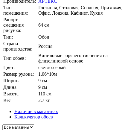
Производитель:
АРТЕКС
Тип
Гостиная, Столовая, Спальня, Прихожая,
помещения:
Офис, Лоджия, Кабинет, Кухня
Рапорт
смещения
64 см
рисунка:
Тип:
Обои
Страна
Россия
производства:
Виниловые горячего тиснения на
Тип обоев:
флизелиновой основе
Цвет:
светло-серый
Размер рулона:
1,06*10м
Ширина
9 см
Длина
9 см
Высота
110 см
Вес
2.7 кг
Наличие в магазинах
Калькулятор обоев