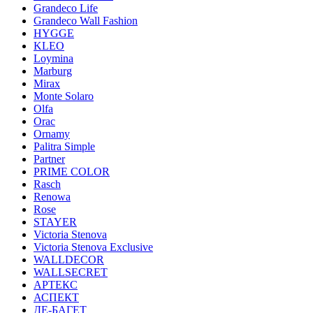
Grandeco Life
Grandeco Wall Fashion
HYGGE
KLEO
Loymina
Marburg
Mirax
Monte Solaro
Olfa
Orac
Ornamy
Palitra Simple
Partner
PRIME COLOR
Rasch
Renowa
Rose
STAYER
Victoria Stenova
Victoria Stenova Exclusive
WALLDECOR
WALLSECRET
АРТЕКС
АСПЕКТ
ДЕ-БАГЕТ