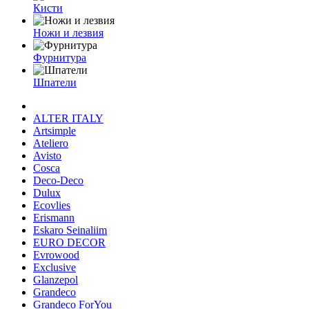
Кисти
Ножи и лезвия
Фурнитура
Шпатели
ALTER ITALY
Artsimple
Ateliero
Avisto
Cosca
Deco-Deco
Dulux
Ecovlies
Erismann
Eskaro Seinaliim
EURO DECOR
Evrowood
Exclusive
Glanzepol
Grandeco
Grandeco ForYou