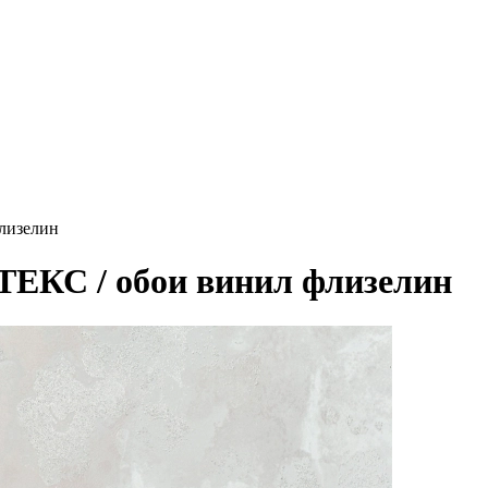
флизелин
РТЕКС / обои винил флизелин