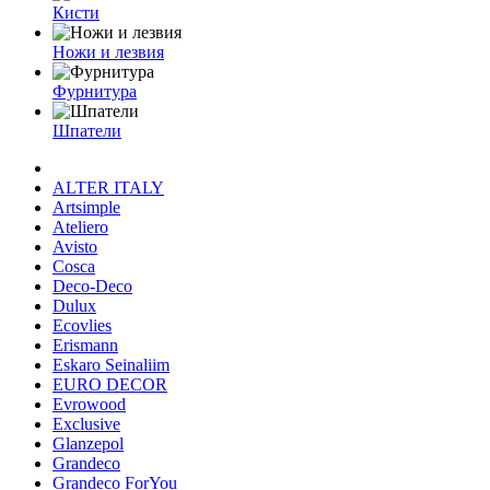
Кисти
Ножи и лезвия
Фурнитура
Шпатели
ALTER ITALY
Artsimple
Ateliero
Avisto
Cosca
Deco-Deco
Dulux
Ecovlies
Erismann
Eskaro Seinaliim
EURO DECOR
Evrowood
Exclusive
Glanzepol
Grandeco
Grandeco ForYou