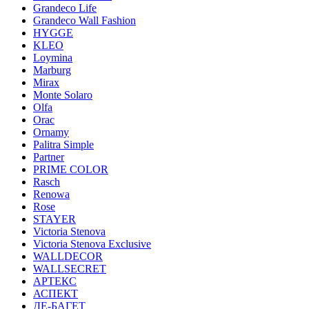
Grandeco Life
Grandeco Wall Fashion
HYGGE
KLEO
Loymina
Marburg
Mirax
Monte Solaro
Olfa
Orac
Ornamy
Palitra Simple
Partner
PRIME COLOR
Rasch
Renowa
Rose
STAYER
Victoria Stenova
Victoria Stenova Exclusive
WALLDECOR
WALLSECRET
АРТЕКС
АСПЕКТ
ДЕ-БАГЕТ