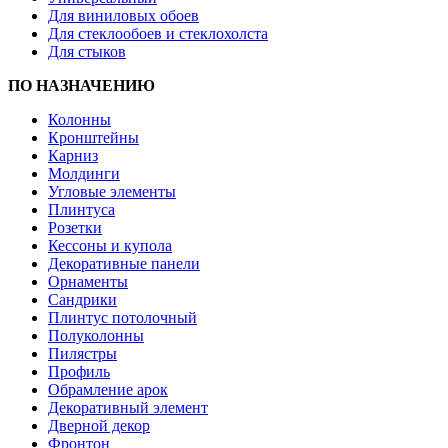
Для виниловых обоев
Для стеклообоев и стеклохолста
Для стыков
ПО НАЗНАЧЕНИЮ
Колонны
Кронштейны
Карниз
Молдинги
Угловые элементы
Плинтуса
Розетки
Кессоны и купола
Декоративные панели
Орнаменты
Сандрики
Плинтус потолочный
Полуколонны
Пилястры
Профиль
Обрамление арок
Декоративный элемент
Дверной декор
Фронтон