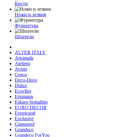
Кисти
Ножи и лезвия
Фурнитура
Шпатели
ALTER ITALY
Artsimple
Ateliero
Avisto
Cosca
Deco-Deco
Dulux
Ecovlies
Erismann
Eskaro Seinaliim
EURO DECOR
Evrowood
Exclusive
Glanzepol
Grandeco
Grandeco ForYou