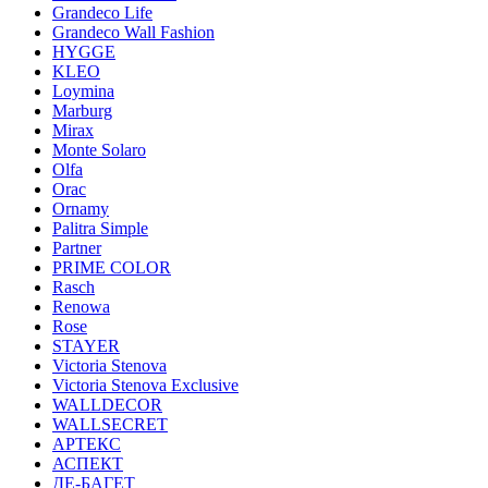
Grandeco Life
Grandeco Wall Fashion
HYGGE
KLEO
Loymina
Marburg
Mirax
Monte Solaro
Olfa
Orac
Ornamy
Palitra Simple
Partner
PRIME COLOR
Rasch
Renowa
Rose
STAYER
Victoria Stenova
Victoria Stenova Exclusive
WALLDECOR
WALLSECRET
АРТЕКС
АСПЕКТ
ДЕ-БАГЕТ