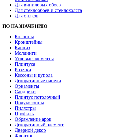
Для виниловых обоев
Для стеклообоев и стеклохолста
Для стыков
ПО НАЗНАЧЕНИЮ
Колонны
Кронштейны
Карниз
Молдинги
Угловые элементы
Плинтуса
Розетки
Кессоны и купола
Декоративные панели
Орнаменты
Сандрики
Плинтус потолочный
Полуколонны
Пилястры
Профиль
Обрамление арок
Декоративный элемент
Дверной декор
Фронтон